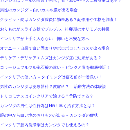
カンジダはプールの塩素で悪化する？感染や他人に移る事はある？
男性のカンジダ – 白いカスや膜が出る場合
クラビット錠はカンジダ膣炎に効果ある？副作用や価格を調査！
おりものがスライム状でプルプル、排卵期のオリモノの特長
インクリアが上手く入らない、怖いと不安な方へ
オナニー・自慰で白い固まりやポロポロしたカスが出る場合
デリケア・デリケアエムズはカンジダ症に効果がある？
コラージュフルフル泡石鹸の違い – ピンクと青を徹底検証！
インクリアの使い方 – タイミングは寝る前が一番良い！
男性のカンジダは泌尿器科？皮膚科？ – 治療方法の体験談
トリコモナスはインクリアで治せる？予防できる？
カンジダの男性は性行為はNG！早く治す方法とは？
膣の中から白い塊のおりものが出る – カンジダの症状
インクリア膣内洗浄剤はカンジタでも使えるの？