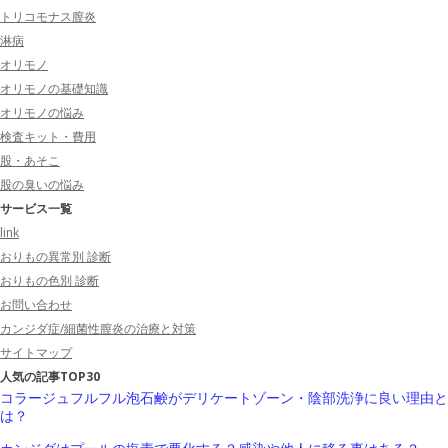
トリコモナス膣炎
淋病
オリモノ
オリモノの基礎知識
オリモノの悩み
検査キット・費用
股・あそこ
股の臭いの悩み
サービス一覧
link
おりもの異常別 診断
おりもの色別 診断
お問い合わせ
カンジダ症/細菌性膣炎の治療と対策
サイトマップ
人気の記事TOP30
コラージュフルフル泡石鹸がデリケートゾーン・陰部洗浄に良い理由と
は？