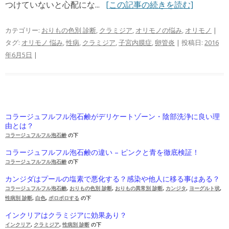
つけていないと心配にな...
[この記事の続きを読む]
カテゴリー:
おりもの色別 診断
,
クラミジア
,
オリモノの悩み
,
オリモノ
|
タグ:
オリモノ 悩み
,
性病
,
クラミジア
,
子宮内膜症
,
卵管炎
| 投稿日:
2016
年6月5日
|
コラージュフルフル泡石鹸がデリケートゾーン・陰部洗浄に良い理
由とは？
コラージュフルフル泡石鹸
の下
コラージュフルフル泡石鹸の違い – ピンクと青を徹底検証！
コラージュフルフル泡石鹸
の下
カンジダはプールの塩素で悪化する？感染や他人に移る事はある？
コラージュフルフル泡石鹸
,
おりもの色別 診断
,
おりもの異常別 診断
,
カンジタ
,
ヨーグルト状
,
性病別 診断
,
白色
,
ポロポロする
の下
インクリアはクラミジアに効果あり？
インクリア
,
クラミジア
,
性病別 診断
の下