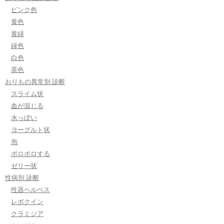
ピンク色
黄色
黄緑
緑色
白色
茶色
おりもの異常別 診断
スライム状
血が混じる
水っぽい
ヨーグルト状
泡
ポロポロする
ゼリー状
性病別 診断
性器ヘルペス
レボクイン
クラミジア