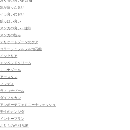
おりもの臭い別 診断
魚が腐った臭い
イカ臭いにおい
酸っぱい臭い
スソガの臭い・症状
スソガの悩み
デリケートゾーンのケア
コラージュフルフル泡石鹸
インクリア
エンペシドクリーム
ミコナゾール
アデスタン
フレディ
ラノコナゾール
ダイフルカン
アンボーテフェミニーナウォッシュ
男性のカンジダ
インナーブラン
おりもの色別 診断