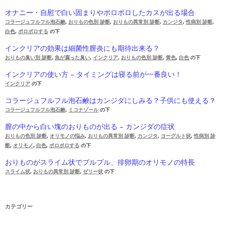
オナニー・自慰で白い固まりやポロポロしたカスが出る場合
コラージュフルフル泡石鹸
,
おりもの色別 診断
,
おりもの異常別 診断
,
カンジタ
,
性病別 診断
,
白色
,
ポロポロする
の下
インクリアの効果は細菌性膣炎にも期待出来る？
おりもの臭い別 診断
,
魚が腐った臭い
,
インクリア
,
おりもの色別 診断
,
黄色
,
白色
の下
インクリアの使い方 – タイミングは寝る前が一番良い！
インクリア
の下
コラージュフルフル泡石鹸はカンジダにしみる？子供にも使える？
コラージュフルフル泡石鹸
,
ミコナゾール
の下
膣の中から白い塊のおりものが出る – カンジダの症状
おりもの色別 診断
,
オリモノの悩み
,
おりもの異常別 診断
,
カンジタ
,
ヨーグルト状
,
性病別 診
断
,
オリモノ
,
白色
,
ポロポロする
の下
おりものがスライム状でプルプル、排卵期のオリモノの特長
スライム状
,
おりもの異常別 診断
,
ゼリー状
の下
カテゴリー