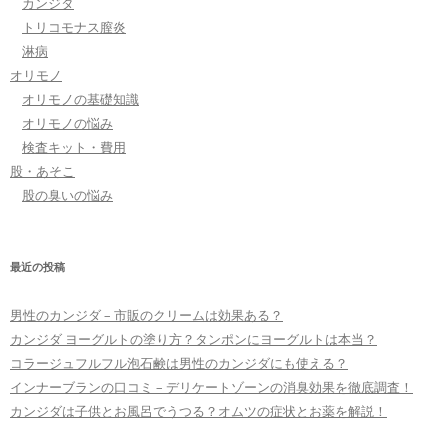
カンジタ
トリコモナス膣炎
淋病
オリモノ
オリモノの基礎知識
オリモノの悩み
検査キット・費用
股・あそこ
股の臭いの悩み
最近の投稿
男性のカンジダ – 市販のクリームは効果ある？
カンジダ ヨーグルトの塗り方？タンポンにヨーグルトは本当？
コラージュフルフル泡石鹸は男性のカンジダにも使える？
インナーブランの口コミ – デリケートゾーンの消臭効果を徹底調査！
カンジダは子供とお風呂でうつる？オムツの症状とお薬を解説！