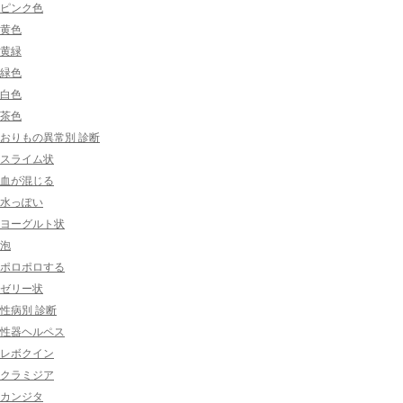
ピンク色
黄色
黄緑
緑色
白色
茶色
おりもの異常別 診断
スライム状
血が混じる
水っぽい
ヨーグルト状
泡
ポロポロする
ゼリー状
性病別 診断
性器ヘルペス
レボクイン
クラミジア
カンジタ