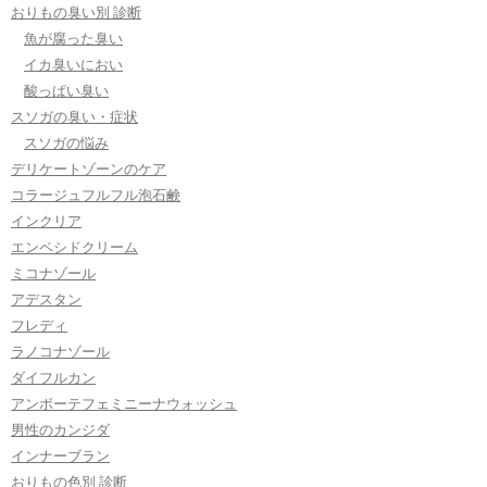
おりもの臭い別 診断
魚が腐った臭い
イカ臭いにおい
酸っぱい臭い
スソガの臭い・症状
スソガの悩み
デリケートゾーンのケア
コラージュフルフル泡石鹸
インクリア
エンペシドクリーム
ミコナゾール
アデスタン
フレディ
ラノコナゾール
ダイフルカン
アンボーテフェミニーナウォッシュ
男性のカンジダ
インナーブラン
おりもの色別 診断