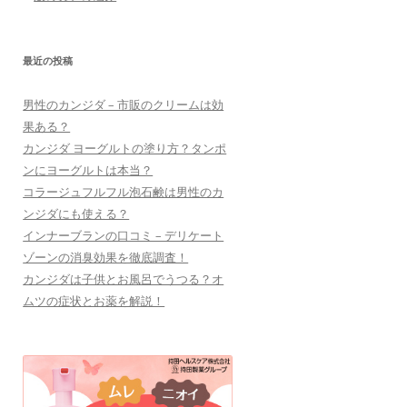
最近の投稿
男性のカンジダ – 市販のクリームは効
果ある？
カンジダ ヨーグルトの塗り方？タンポ
ンにヨーグルトは本当？
コラージュフルフル泡石鹸は男性のカ
ンジダにも使える？
インナーブランの口コミ – デリケート
ゾーンの消臭効果を徹底調査！
カンジダは子供とお風呂でうつる？オ
ムツの症状とお薬を解説！