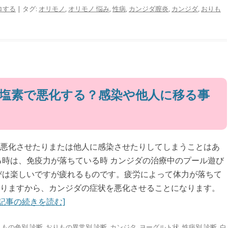
ロする
| タグ:
オリモノ
,
オリモノ 悩み
,
性病
,
カンジダ膣炎
,
カンジダ
,
おりも
塩素で悪化する？感染や他人に移る事
悪化させたりまたは他人に感染させたりしてしまうことはあ
る時は、免疫力が落ちている時 カンジダの治療中のプール遊び
びは楽しいですが疲れるものです。疲労によって体力が落ちて
りますから、カンジダの症状を悪化させることになります。
記事の続きを読む]
りもの色別 診断
,
おりもの異常別 診断
,
カンジタ
,
ヨーグルト状
,
性病別 診断
,
白