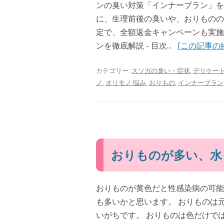
ンの臭い対策「インナーブラン」を
に、生理前後の臭いや、おりものの
定で、全額返金キャンペーンも実施
ンを徹底解説 - 目次...
[この記事の
カテゴリー:
スソガの臭い・症状
,
デリケー
ノ
,
オリモノ 悩み
,
おりもの
,
インナーブラン
おりものが多い、水
おりものが黄色だと性感染病の可能
も多いかと思います。 おりものは
いがちです。 おりものは色だけで