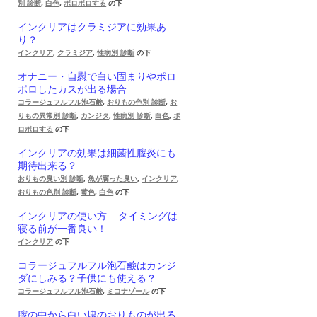
別 診断
,
白色
,
ポロポロする
の下
インクリアはクラミジアに効果あ
り？
インクリア
,
クラミジア
,
性病別 診断
の下
オナニー・自慰で白い固まりやポロ
ポロしたカスが出る場合
コラージュフルフル泡石鹸
,
おりもの色別 診断
,
お
りもの異常別 診断
,
カンジタ
,
性病別 診断
,
白色
,
ポ
ロポロする
の下
インクリアの効果は細菌性膣炎にも
期待出来る？
おりもの臭い別 診断
,
魚が腐った臭い
,
インクリア
,
おりもの色別 診断
,
黄色
,
白色
の下
インクリアの使い方 – タイミングは
寝る前が一番良い！
インクリア
の下
コラージュフルフル泡石鹸はカンジ
ダにしみる？子供にも使える？
コラージュフルフル泡石鹸
,
ミコナゾール
の下
膣の中から白い塊のおりものが出る