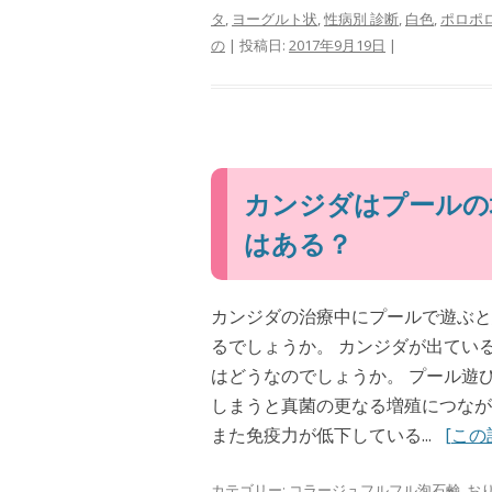
タ
,
ヨーグルト状
,
性病別 診断
,
白色
,
ポロポ
の
| 投稿日:
2017年9月19日
|
カンジダはプールの
はある？
カンジダの治療中にプールで遊ぶと
るでしょうか。 カンジダが出てい
はどうなのでしょうか。 プール遊
しまうと真菌の更なる増殖につなが
また免疫力が低下している...
[この
カテゴリー:
コラージュフルフル泡石鹸
,
お