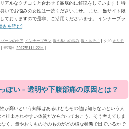
リアルなクチコミと合わせて徹底的に解説をしています！ 特
臭いでお悩みの女性は一読くださいませ。 また、当サイト限
しておりますので是非、ご活用くださいませ。 インナーブラ
続きを読む]
トゾーンのケア
,
インナーブラン
,
股の臭いの悩み
,
股・あそこ
| タグ:
オリモ
| 投稿日:
2017年11月22日
|
っぽい – 透明や下腹部痛の原因とは？
性が高いという知識はあるけどもその他は知らないという人
元々排出されやすい体質だから放っておこう、そう考えてしま
はなく、量やおりものそのものがどの様な状態で出ているかで