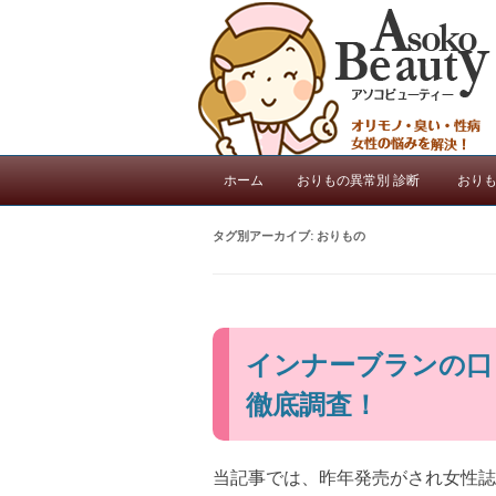
ホーム
おりもの異常別 診断
おりも
タグ別アーカイブ:
おりもの
インナーブランの口
徹底調査！
当記事では、昨年発売がされ女性誌