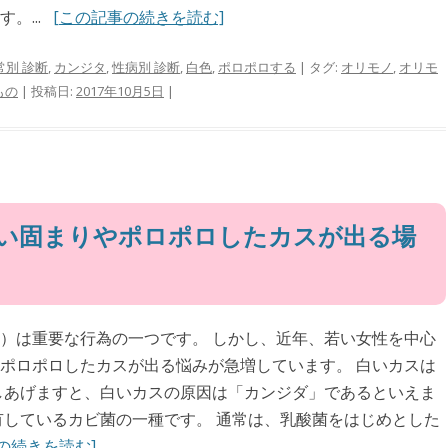
。...
[この記事の続きを読む]
別 診断
,
カンジタ
,
性病別 診断
,
白色
,
ポロポロする
| タグ:
オリモノ
,
オリモ
もの
| 投稿日:
2017年10月5日
|
い固まりやポロポロしたカスが出る場
）は重要な行為の一つです。 しかし、近年、若い女性を中心
ポロポロしたカスが出る悩みが急増しています。 白いカスは
しあげますと、白いカスの原因は「カンジダ」であるといえま
有しているカビ菌の一種です。 通常は、乳酸菌をはじめとした
の続きを読む]