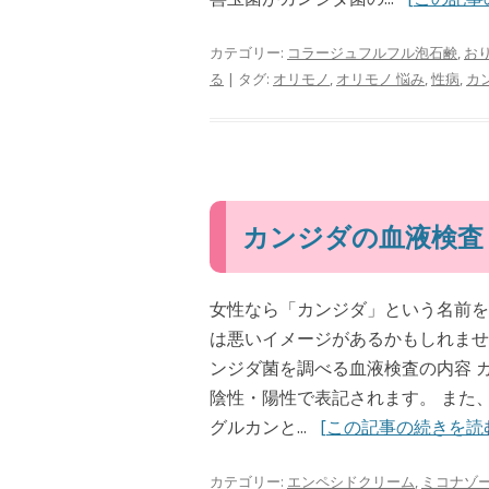
カテゴリー:
コラージュフルフル泡石鹸
,
お
る
| タグ:
オリモノ
,
オリモノ 悩み
,
性病
,
カ
カンジダの血液検査
女性なら「カンジダ」という名前を
は悪いイメージがあるかもしれませ
ンジダ菌を調べる血液検査の内容 
陰性・陽性で表記されます。 また、
グルカンと...
[この記事の続きを読
カテゴリー:
エンペシドクリーム
,
ミコナゾ