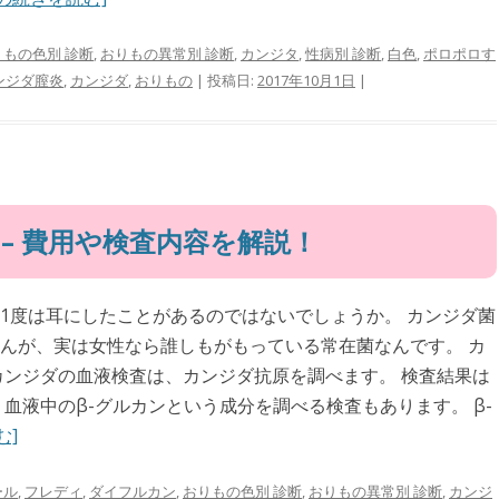
りもの色別 診断
,
おりもの異常別 診断
,
カンジタ
,
性病別 診断
,
白色
,
ポロポロす
ンジダ膣炎
,
カンジダ
,
おりもの
| 投稿日:
2017年10月1日
|
 – 費用や検査内容を解説！
1度は耳にしたことがあるのではないでしょうか。 カンジダ菌
んが、実は女性なら誰しもがもっている常在菌なんです。 カ
カンジダの血液検査は、カンジダ抗原を調べます。 検査結果は
血液中のβ-グルカンという成分を調べる検査もあります。 β-
む]
ール
,
フレディ
,
ダイフルカン
,
おりもの色別 診断
,
おりもの異常別 診断
,
カンジ