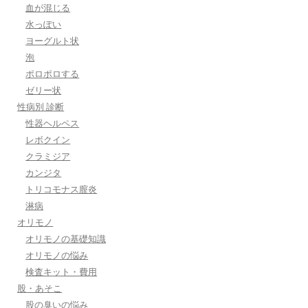
血が混じる
水っぽい
ヨーグルト状
泡
ポロポロする
ゼリー状
性病別 診断
性器ヘルペス
レボクイン
クラミジア
カンジタ
トリコモナス膣炎
淋病
オリモノ
オリモノの基礎知識
オリモノの悩み
検査キット・費用
股・あそこ
股の臭いの悩み