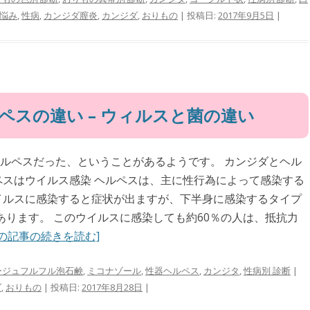
 悩み
,
性病
,
カンジダ膣炎
,
カンジダ
,
おりもの
| 投稿日:
2017年9月5日
|
ペスの違い – ウィルスと菌の違い
ルペスだった、ということがあるようです。 カンジダとヘル
ペスはウイルス感染 ヘルペスは、主に性行為によって感染する
イルスに感染すると症状が出ますが、下半身に感染するタイプ
あります。 このウイルスに感染しても約60％の人は、抵抗力
この記事の続きを読む]
ージュフルフル泡石鹸
,
ミコナゾール
,
性器ヘルペス
,
カンジタ
,
性病別 診断
|
ダ
,
おりもの
| 投稿日:
2017年8月28日
|