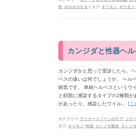
色
,
ポロポロする
| タグ:
オリモノ
,
オリモノ
カンジダと性器ヘル
カンジダかと思って受診したら、ヘ
ペスの違いは何でしょうか。 ヘル
病気です。 単純ヘルペスというウ
と顔面に感染するタイプの2種類が
があったり、感染したウイル...
[
カテゴリー:
デリケートゾーンのケア
,
コラ
タグ:
オリモノ
,
性病
,
カンジダ膣炎
,
カンジ