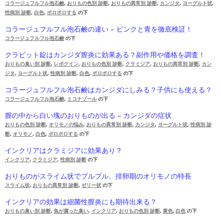
コラージュフルフル泡石鹸
,
おりもの色別 診断
,
おりもの異常別 診断
,
カンジタ
,
ヨーグルト状
,
性病別 診断
,
白色
,
ポロポロする
の下
コラージュフルフル泡石鹸の違い – ピンクと青を徹底検証！
コラージュフルフル泡石鹸
の下
クラビット錠はカンジダ膣炎に効果ある？副作用や価格を調査！
おりもの臭い別 診断
,
レボクイン
,
おりもの色別 診断
,
クラミジア
,
おりもの異常別 診断
,
カン
ジタ
,
ヨーグルト状
,
性病別 診断
,
白色
,
ポロポロする
の下
コラージュフルフル泡石鹸はカンジダにしみる？子供にも使える？
コラージュフルフル泡石鹸
,
ミコナゾール
の下
膣の中から白い塊のおりものが出る – カンジダの症状
おりもの色別 診断
,
オリモノの悩み
,
おりもの異常別 診断
,
カンジタ
,
ヨーグルト状
,
性病別 診
断
,
オリモノ
,
白色
,
ポロポロする
の下
インクリアはクラミジアに効果あり？
インクリア
,
クラミジア
,
性病別 診断
の下
おりものがスライム状でプルプル、排卵期のオリモノの特長
スライム状
,
おりもの異常別 診断
,
ゼリー状
の下
インクリアの効果は細菌性膣炎にも期待出来る？
おりもの臭い別 診断
,
魚が腐った臭い
,
インクリア
,
おりもの色別 診断
,
黄色
,
白色
の下