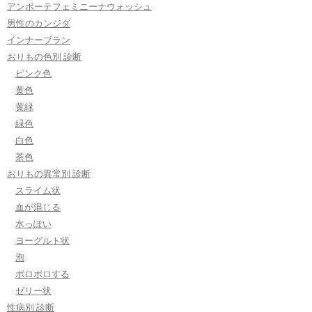
アンボーテフェミニーナウォッシュ
男性のカンジダ
インナーブラン
おりもの色別 診断
ピンク色
黄色
黄緑
緑色
白色
茶色
おりもの異常別 診断
スライム状
血が混じる
水っぽい
ヨーグルト状
泡
ポロポロする
ゼリー状
性病別 診断