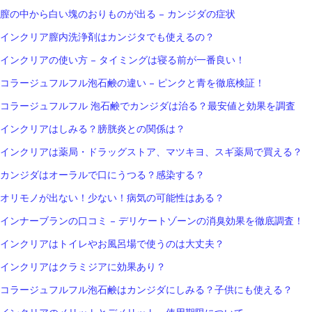
膣の中から白い塊のおりものが出る – カンジダの症状
インクリア膣内洗浄剤はカンジタでも使えるの？
インクリアの使い方 – タイミングは寝る前が一番良い！
コラージュフルフル泡石鹸の違い – ピンクと青を徹底検証！
コラージュフルフル 泡石鹸でカンジダは治る？最安値と効果を調査
インクリアはしみる？膀胱炎との関係は？
インクリアは薬局・ドラッグストア、マツキヨ、スギ薬局で買える？
カンジダはオーラルで口にうつる？感染する？
オリモノが出ない！少ない！病気の可能性はある？
インナーブランの口コミ – デリケートゾーンの消臭効果を徹底調査！
インクリアはトイレやお風呂場で使うのは大丈夫？
インクリアはクラミジアに効果あり？
コラージュフルフル泡石鹸はカンジダにしみる？子供にも使える？