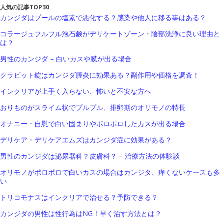
人気の記事TOP30
カンジダはプールの塩素で悪化する？感染や他人に移る事はある？
コラージュフルフル泡石鹸がデリケートゾーン・陰部洗浄に良い理由と
は？
男性のカンジダ – 白いカスや膜が出る場合
クラビット錠はカンジダ膣炎に効果ある？副作用や価格を調査！
インクリアが上手く入らない、怖いと不安な方へ
おりものがスライム状でプルプル、排卵期のオリモノの特長
オナニー・自慰で白い固まりやポロポロしたカスが出る場合
デリケア・デリケアエムズはカンジダ症に効果がある？
男性のカンジダは泌尿器科？皮膚科？ – 治療方法の体験談
オリモノがポロポロで白いカスの場合はカンジタ、痒くないケースも多
い
トリコモナスはインクリアで治せる？予防できる？
カンジダの男性は性行為はNG！早く治す方法とは？