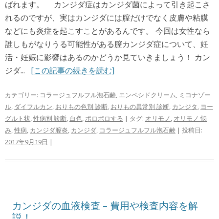
ばれます。 カンジダ症はカンジダ菌によって引き起こさ
れるのですが、実はカンジダには膣だけでなく皮膚や粘膜
などにも炎症を起こすことがあるんです。 今回は女性なら
誰しもがなりうる可能性がある膣カンジダ症について、妊
活・妊娠に影響はあるのかどうか見ていきましょう！ カン
ジダ...
[この記事の続きを読む]
カテゴリー:
コラージュフルフル泡石鹸
,
エンペシドクリーム
,
ミコナゾー
ル
,
ダイフルカン
,
おりもの色別 診断
,
おりもの異常別 診断
,
カンジタ
,
ヨー
グルト状
,
性病別 診断
,
白色
,
ポロポロする
| タグ:
オリモノ
,
オリモノ 悩
み
,
性病
,
カンジダ膣炎
,
カンジダ
,
コラージュフルフル泡石鹸
| 投稿日:
2017年9月19日
|
カンジダの血液検査 – 費用や検査内容を解
説！