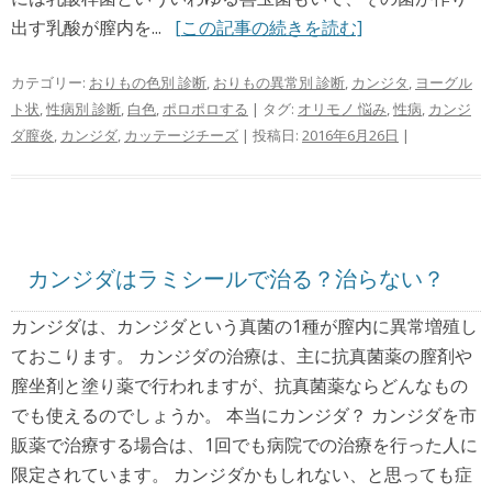
出す乳酸が膣内を...
[この記事の続きを読む]
カテゴリー:
おりもの色別 診断
,
おりもの異常別 診断
,
カンジタ
,
ヨーグル
ト状
,
性病別 診断
,
白色
,
ポロポロする
| タグ:
オリモノ 悩み
,
性病
,
カンジ
ダ膣炎
,
カンジダ
,
カッテージチーズ
| 投稿日:
2016年6月26日
|
カンジダはラミシールで治る？治らない？
カンジダは、カンジダという真菌の1種が膣内に異常増殖し
ておこります。 カンジダの治療は、主に抗真菌薬の膣剤や
膣坐剤と塗り薬で行われますが、抗真菌薬ならどんなもの
でも使えるのでしょうか。 本当にカンジダ？ カンジダを市
販薬で治療する場合は、1回でも病院での治療を行った人に
限定されています。 カンジダかもしれない、と思っても症