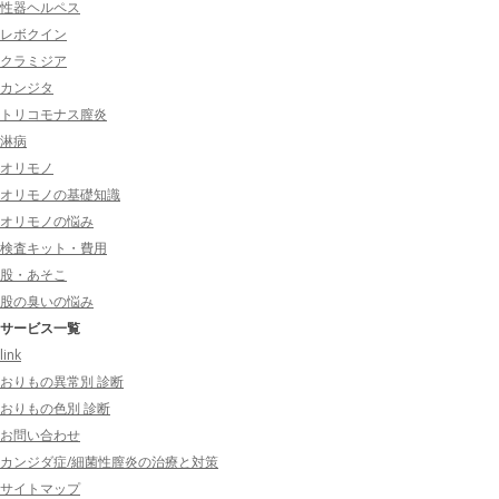
性器ヘルペス
レボクイン
クラミジア
カンジタ
トリコモナス膣炎
淋病
オリモノ
オリモノの基礎知識
オリモノの悩み
検査キット・費用
股・あそこ
股の臭いの悩み
サービス一覧
link
おりもの異常別 診断
おりもの色別 診断
お問い合わせ
カンジダ症/細菌性膣炎の治療と対策
サイトマップ