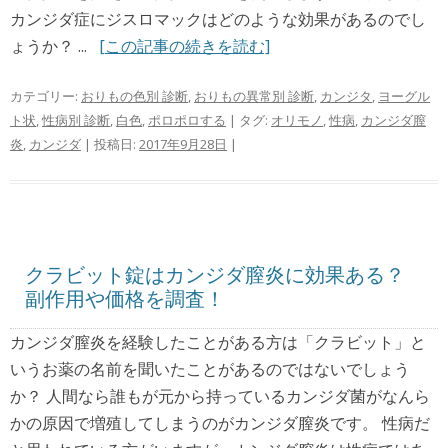
カンジダ症にジスロマックはどのような効果があるのでし
ょうか？ ...
[この記事の続きを読む]
カテゴリー:
おりもの色別 診断
,
おりもの異常別 診断
,
カンジタ
,
ヨーグル
ト状
,
性病別 診断
,
白色
,
ポロポロする
| タグ:
オリモノ
,
性病
,
カンジダ膣
炎
,
カンジダ
| 投稿日:
2017年9月28日
|
クラビット錠はカンジダ膣炎に効果ある？
副作用や価格を調査！
カンジダ膣炎を経験したことがある方は「クラビット」と
いうお薬の名前を聞いたことがあるのではないでしょう
か？ 人間なら誰もが元から持っているカンジダ菌がなんら
かの原因で増殖してしまうのがカンジダ膣炎です。 性病だ