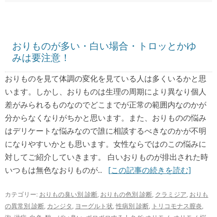
おりものが多い・白い場合・トロッとかゆ
みは要注意！
おりものを見て体調の変化を見ている人は多くいるかと思
います。しかし、おりものは生理の周期により異なり個人
差がみられるものなのでどこまでが正常の範囲内なのかが
分からなくなりがちかと思います。また、おりものの悩み
はデリケートな悩みなので誰に相談するべきなのかが不明
になりやすいかとも思います。女性ならではのこの悩みに
対してご紹介していきます。 白いおりものが排出された時
いつもは無色なおりものが...
[この記事の続きを読む]
カテゴリー:
おりもの臭い別 診断
,
おりもの色別 診断
,
クラミジア
,
おりも
の異常別 診断
,
カンジタ
,
ヨーグルト状
,
性病別 診断
,
トリコモナス膣炎
,