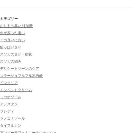
カテゴリー
おりもの臭い別 診断
魚が腐った臭い
イカ臭いにおい
酸っぱい臭い
スソガの臭い・症状
スソガの悩み
デリケートゾーンのケア
コラージュフルフル泡石鹸
インクリア
エンペシドクリーム
ミコナゾール
アデスタン
フレディ
ラノコナゾール
ダイフルカン
アンボーテフェミニーナウォッシュ