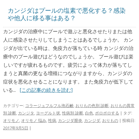
カンジダはプールの塩素で悪化する？感染
や他人に移る事はある？
カンジダの治療中にプールで遊ぶと悪化させたりまたは他
人に感染させたりしてしまうことはあるでしょうか。 カン
ジダが出ている時は、免疫力が落ちている時 カンジダの治
療中のプール遊びはどうなのでしょうか。 プール遊びは楽
しいですが疲れるものです。疲労によって体力が落ちてし
まうと真菌の更なる増殖につながりますから、カンジダの
症状を悪化させることになります。 また免疫力が低下して
いる...
[この記事の続きを読む]
カテゴリー:
コラージュフルフル泡石鹸
,
おりもの色別 診断
,
おりもの異常
別 診断
,
カンジタ
,
ヨーグルト状
,
性病別 診断
,
白色
,
ポロポロする
| タグ:
オリモノ
,
オリモノ 悩み
,
性病
,
カンジダ膣炎
,
カンジダ
,
おりもの
| 投稿日:
2017年9月5日
|