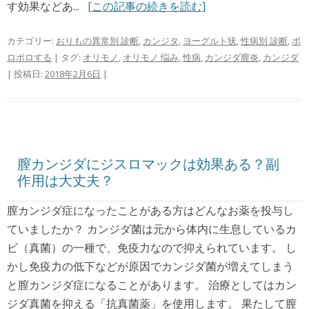
す効果などあ...
[この記事の続きを読む]
カテゴリー:
おりもの異常別 診断
,
カンジタ
,
ヨーグルト状
,
性病別 診断
,
ポ
ロポロする
| タグ:
オリモノ
,
オリモノ 悩み
,
性病
,
カンジダ膣炎
,
カンジダ
| 投稿日:
2018年2月6日
|
膣カンジダにジスロマックは効果ある？副
作用は大丈夫？
膣カンジダ症になったことがある方はどんなお薬を投与し
ていましたか？ カンジダ菌は元から体内に生息しているカ
ビ（真菌）の一種で、免疫力なので抑えられています。 し
かし免疫力の低下などが原因でカンジダ菌が増えてしまう
と膣カンジダ症になることがあります。 治療としてはカン
ジダ真菌を抑える「抗真菌薬」を使用します。 果たして膣