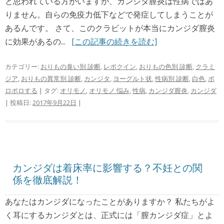
と思われている方がいますが、カンジダ膣炎は性病ではあ
りません。自らの免疫力低下などで発症してしまうことが
あるんです。 さて、このクラビットが本当にカンジダ膣炎
に効果があるの...
[この記事の続きを読む]
カテゴリー:
おりもの臭い別 診断
,
レボクイン
,
おりもの色別 診断
,
クラミ
ジア
,
おりもの異常別 診断
,
カンジタ
,
ヨーグルト状
,
性病別 診断
,
白色
,
ポ
ロポロする
| タグ:
オリモノ
,
オリモノ 悩み
,
性病
,
カンジダ膣炎
,
カンジダ
| 投稿日:
2017年9月22日
|
カンジダは着床率に影響する？不妊との関
係を徹底解説！
あなたはカンジダになったことがありますか？ 私たちがよ
く耳にするカンジダとは、正式には「膣カンジダ症」とよ