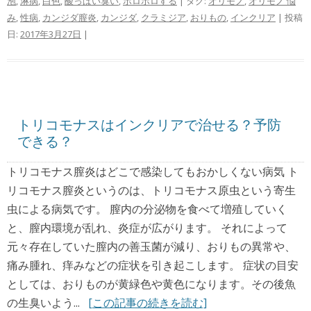
泡
,
淋病
,
白色
,
酸っぱい臭い
,
ポロポロする
| タグ:
オリモノ
,
オリモノ 悩
み
,
性病
,
カンジダ膣炎
,
カンジダ
,
クラミジア
,
おりもの
,
インクリア
| 投稿
日:
2017年3月27日
|
トリコモナスはインクリアで治せる？予防
できる？
トリコモナス膣炎はどこで感染してもおかしくない病気 ト
リコモナス膣炎というのは、トリコモナス原虫という寄生
虫による病気です。 膣内の分泌物を食べて増殖していく
と、膣内環境が乱れ、炎症が広がります。 それによって
元々存在していた膣内の善玉菌が減り、おりもの異常や、
痛み腫れ、痒みなどの症状を引き起こします。 症状の目安
としては、おりものが黄緑色や黄色になります。その後魚
の生臭いよう...
[この記事の続きを読む]