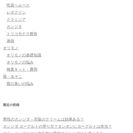
性器ヘルペス
レボクイン
クラミジア
カンジタ
トリコモナス膣炎
淋病
オリモノ
オリモノの基礎知識
オリモノの悩み
検査キット・費用
股・あそこ
股の臭いの悩み
最近の投稿
男性のカンジダ – 市販のクリームは効果ある？
カンジダ ヨーグルトの塗り方？タンポンにヨーグルトは本当？