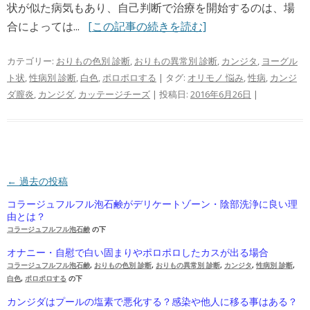
状が似た病気もあり、自己判断で治療を開始するのは、場
合によっては...
[この記事の続きを読む]
カテゴリー:
おりもの色別 診断
,
おりもの異常別 診断
,
カンジタ
,
ヨーグル
ト状
,
性病別 診断
,
白色
,
ポロポロする
| タグ:
オリモノ 悩み
,
性病
,
カンジ
ダ膣炎
,
カンジダ
,
カッテージチーズ
| 投稿日:
2016年6月26日
|
投稿ナビゲーション
←
過去の投稿
コラージュフルフル泡石鹸がデリケートゾーン・陰部洗浄に良い理
由とは？
コラージュフルフル泡石鹸
の下
オナニー・自慰で白い固まりやポロポロしたカスが出る場合
コラージュフルフル泡石鹸
,
おりもの色別 診断
,
おりもの異常別 診断
,
カンジタ
,
性病別 診断
,
白色
,
ポロポロする
の下
カンジダはプールの塩素で悪化する？感染や他人に移る事はある？