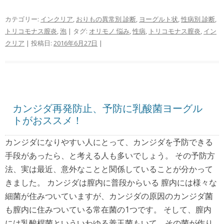
カテゴリー:
インクリア
,
おりもの異常別 診断
,
ヨーグルト状
,
性病別 診断
,
トリコモナス膣炎
,
泡
| タグ:
オリモノ 悩み
,
性病
,
トリコモナス膣炎
,
イン
クリア
| 投稿日:
2016年6月27日
|
カンジダ再発防止、予防に乳酸菌ヨーグル
トがおススメ！
カンジダになりやすい人にとって、カンジダを予防できる
手段があったら、と考える人も多いでしょう。 その予防方
法、実は最近、意外なことと関係していることが分かって
きました。 カンジダは膣内に普段からいる 膣内には様々な
細菌が住みついていますが、カンジダの原因のカンジダ菌
も膣内に住みついている常在菌の1つです。 そして、膣内
には乳酸桿菌といういわゆる善玉菌もいて、その菌が作り