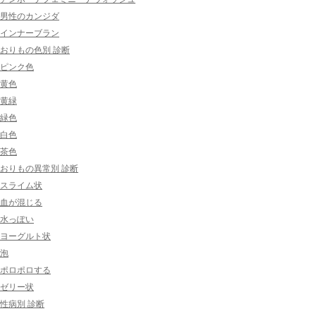
男性のカンジダ
インナーブラン
おりもの色別 診断
ピンク色
黄色
黄緑
緑色
白色
茶色
おりもの異常別 診断
スライム状
血が混じる
水っぽい
ヨーグルト状
泡
ポロポロする
ゼリー状
性病別 診断