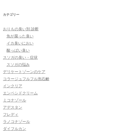
カテゴリー
おりもの臭い別 診断
魚が腐った臭い
イカ臭いにおい
酸っぱい臭い
スソガの臭い・症状
スソガの悩み
デリケートゾーンのケア
コラージュフルフル泡石鹸
インクリア
エンペシドクリーム
ミコナゾール
アデスタン
フレディ
ラノコナゾール
ダイフルカン