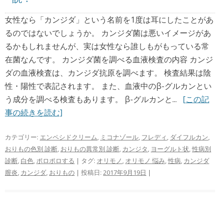
女性なら「カンジダ」という名前を1度は耳にしたことがあ
るのではないでしょうか。 カンジダ菌は悪いイメージがあ
るかもしれませんが、実は女性なら誰しもがもっている常
在菌なんです。 カンジダ菌を調べる血液検査の内容 カンジ
ダの血液検査は、カンジダ抗原を調べます。 検査結果は陰
性・陽性で表記されます。 また、血液中のβ-グルカンとい
う成分を調べる検査もあります。 β-グルカンと...
[この記
事の続きを読む]
カテゴリー:
エンペシドクリーム
,
ミコナゾール
,
フレディ
,
ダイフルカン
,
おりもの色別 診断
,
おりもの異常別 診断
,
カンジタ
,
ヨーグルト状
,
性病別
診断
,
白色
,
ポロポロする
| タグ:
オリモノ
,
オリモノ 悩み
,
性病
,
カンジダ
膣炎
,
カンジダ
,
おりもの
| 投稿日:
2017年9月19日
|