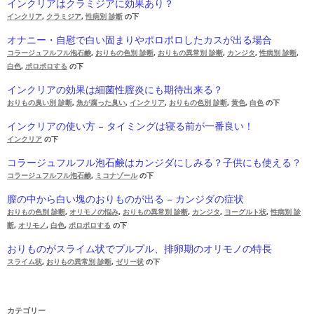
インクリアはクラミジアに効果あり？
インクリア
,
クラミジア
,
性病別 診断
の下
オナニー・自慰で白い固まりやポロポロしたカスが出る場合
コラージュフルフル泡石鹸
,
おりもの色別 診断
,
おりもの異常別 診断
,
カンジタ
,
性病別 診断
,
白色
,
ポロポロする
の下
インクリアの効果は細菌性膣炎にも期待出来る？
おりもの臭い別 診断
,
魚が腐った臭い
,
インクリア
,
おりもの色別 診断
,
黄色
,
白色
の下
インクリアの使い方 – タイミングは寝る前が一番良い！
インクリア
の下
コラージュフルフル泡石鹸はカンジダにしみる？子供にも使える？
コラージュフルフル泡石鹸
,
ミコナゾール
の下
膣の中から白い塊のおりものが出る – カンジダの症状
おりもの色別 診断
,
オリモノの悩み
,
おりもの異常別 診断
,
カンジタ
,
ヨーグルト状
,
性病別 診
断
,
オリモノ
,
白色
,
ポロポロする
の下
おりものがスライム状でプルプル、排卵期のオリモノの特長
スライム状
,
おりもの異常別 診断
,
ゼリー状
の下
カテゴリー