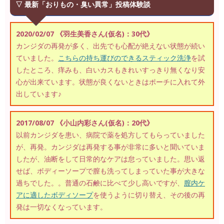
▽ 最新「おりもの・臭い異常」投稿体験談
2020/02/07 《羽生美香さん(仮名)：30代》
カンジダの再発が多く、出先でも心配が絶えない状態が続い
ていました。
こちらの持ち運びのできるスティック洗浄
を試
したところ、痒みも、白いカスもきれいすっきり無くなり安
心が出来ています。状態が良くないときはポーチに入れて外
出しています♪
2017/08/07 《小山内彩さん(仮名)：20代》
以前カンジダを患い、病院で薬を処方してもらっていました
が、再発。カンジダは再発する事が非常に多いと聞いていま
したが、油断をして日常的なケアは怠っていました。思い返
せば、ボディーソープで膣も洗ってしまっていた事が大きな
過ちでした。。普通の石鹸に比べて少し高いですが、
膣内ケ
アに適したボディソープ
を使うように切り替え、その後の再
発は一切なくなっています。