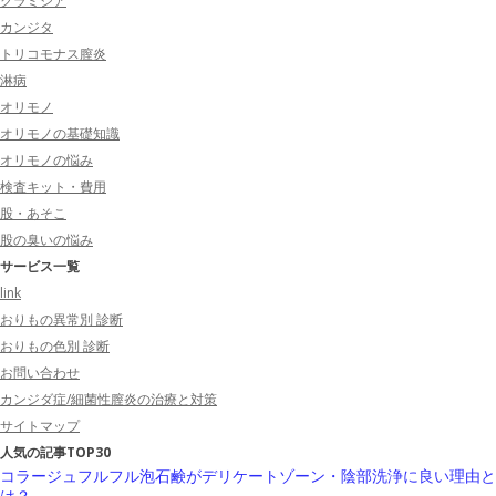
クラミジア
カンジタ
トリコモナス膣炎
淋病
オリモノ
オリモノの基礎知識
オリモノの悩み
検査キット・費用
股・あそこ
股の臭いの悩み
サービス一覧
link
おりもの異常別 診断
おりもの色別 診断
お問い合わせ
カンジダ症/細菌性膣炎の治療と対策
サイトマップ
人気の記事TOP30
コラージュフルフル泡石鹸がデリケートゾーン・陰部洗浄に良い理由と
は？