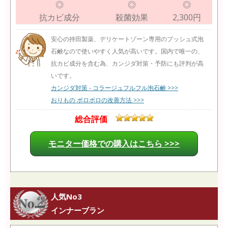
◎
◎
◎
抗カビ成分
殺菌効果
2,300円
安心の持田製薬、デリケートゾーン専用のプッシュ式泡
石鹸なので使いやすく人気が高いです。国内で唯一の、
抗カビ成分を含む為、カンジダ対策・予防にも評判が高
いです。
カンジダ対策 - コラージュフルフル泡石鹸 >>>
おりもの ポロポロの改善方法 >>>
総合評価
モニター価格での購入はこちら >>>
人気No3
インナーブラン