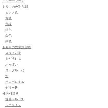
インナーブラン
おりもの色別 診断
ピンク色
黄色
黄緑
緑色
白色
茶色
おりもの異常別 診断
スライム状
血が混じる
水っぽい
ヨーグルト状
泡
ポロポロする
ゼリー状
性病別 診断
性器ヘルペス
レボクイン