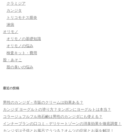
クラミジア
カンジタ
トリコモナス膣炎
淋病
オリモノ
オリモノの基礎知識
オリモノの悩み
検査キット・費用
股・あそこ
股の臭いの悩み
最近の投稿
男性のカンジダ – 市販のクリームは効果ある？
カンジダ ヨーグルトの塗り方？タンポンにヨーグルトは本当？
コラージュフルフル泡石鹸は男性のカンジダにも使える？
インナーブランの口コミ – デリケートゾーンの消臭効果を徹底調査！
カンジダは子供とお風呂でうつる？オムツの症状とお薬を解説！