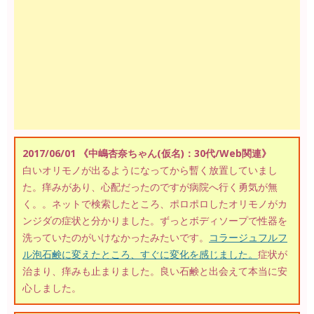
2017/06/01 《中嶋杏奈ちゃん(仮名)：30代/Web関連》
白いオリモノが出るようになってから暫く放置していまし
た。痒みがあり、心配だったのですが病院へ行く勇気が無
く。。ネットで検索したところ、ポロポロしたオリモノがカ
ンジダの症状と分かりました。ずっとボディソープで性器を
洗っていたのがいけなかったみたいです。
コラージュフルフ
ル泡石鹸に変えたところ、すぐに変化を感じました。
症状が
治まり、痒みも止まりました。良い石鹸と出会えて本当に安
心しました。