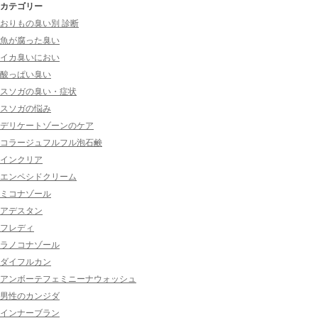
カテゴリー
おりもの臭い別 診断
魚が腐った臭い
イカ臭いにおい
酸っぱい臭い
スソガの臭い・症状
スソガの悩み
デリケートゾーンのケア
コラージュフルフル泡石鹸
インクリア
エンペシドクリーム
ミコナゾール
アデスタン
フレディ
ラノコナゾール
ダイフルカン
アンボーテフェミニーナウォッシュ
男性のカンジダ
インナーブラン