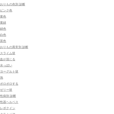
おりもの色別 診断
ピンク色
黄色
黄緑
緑色
白色
茶色
おりもの異常別 診断
スライム状
血が混じる
水っぽい
ヨーグルト状
泡
ポロポロする
ゼリー状
性病別 診断
性器ヘルペス
レボクイン