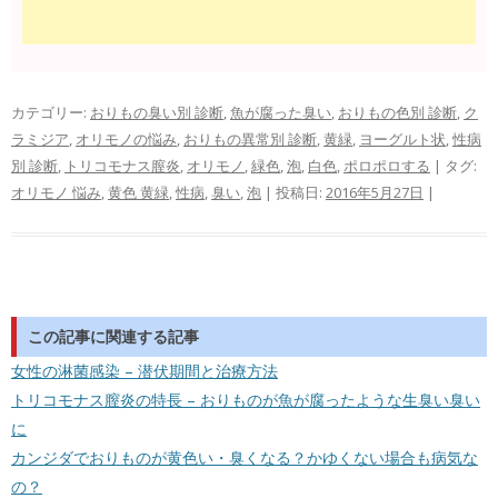
カテゴリー:
おりもの臭い別 診断
,
魚が腐った臭い
,
おりもの色別 診断
,
ク
ラミジア
,
オリモノの悩み
,
おりもの異常別 診断
,
黄緑
,
ヨーグルト状
,
性病
別 診断
,
トリコモナス膣炎
,
オリモノ
,
緑色
,
泡
,
白色
,
ポロポロする
| タグ:
オリモノ 悩み
,
黄色 黄緑
,
性病
,
臭い
,
泡
| 投稿日:
2016年5月27日
|
この記事に関連する記事
女性の淋菌感染 – 潜伏期間と治療方法
トリコモナス膣炎の特長 – おりものが魚が腐ったような生臭い臭い
に
カンジダでおりものが黄色い・臭くなる？かゆくない場合も病気な
の？