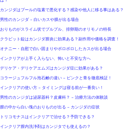
カンジダはプールの塩素で悪化する？感染や他人に移る事はある？
男性のカンジダ – 白いカスや膜が出る場合
おりものがスライム状でプルプル、排卵期のオリモノの特長
クラビット錠はカンジダ膣炎に効果ある？副作用や価格を調査！
オナニー・自慰で白い固まりやポロポロしたカスが出る場合
インクリアが上手く入らない、怖いと不安な方へ
デリケア・デリケアエムズはカンジダ症に効果がある？
コラージュフルフル泡石鹸の違い – ピンクと青を徹底検証！
インクリアの使い方 – タイミングは寝る前が一番良い！
男性のカンジダは泌尿器科？皮膚科？ – 治療方法の体験談
膣の中から白い塊のおりものが出る – カンジダの症状
トリコモナスはインクリアで治せる？予防できる？
インクリア膣内洗浄剤はカンジタでも使えるの？