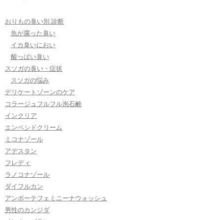
おりもの臭い別 診断
魚が腐った臭い
イカ臭いにおい
酸っぱい臭い
スソガの臭い・症状
スソガの悩み
デリケートゾーンのケア
コラージュフルフル泡石鹸
インクリア
エンペシドクリーム
ミコナゾール
アデスタン
フレディ
ラノコナゾール
ダイフルカン
アンボーテフェミニーナウォッシュ
男性のカンジダ