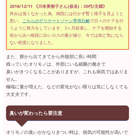
2016/12/11 《川本美智子さん(仮名)：30代/主婦》
痒みは強くなかった為、病院には行かず暫く様子を見ようと
思い、
こちらのデリケートゾーン専用石鹸
で日々のケアを行
うように努力をしています。3ヶ月経過し、ケアを開始する
前から比べ格段に白いカスの量が減り、今では殆ど気になら
ない程度になりました。
また、膣から出てきてから外陰部に長い時間
残っていたオリモノは、外部にいる細菌の働きで
臭いがきつくなることがありますが、これも病気ではありま
せん。
極端に量が増えた、などの変化がない限りは気にしなくても
大丈夫です。
臭いが変わったら要注意
オリモノの臭いがかなりきつい時は、病気の可能性が高いで