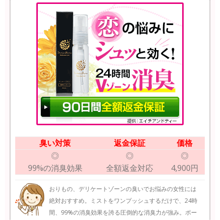
臭い対策
返金保証
価格
◎
◎
◎
99%の消臭効果
全額返金対応
4,900円
おりもの、デリケートゾーンの臭いでお悩みの女性には
絶対おすすめ。ミストをワンプッシュするだけで、24時
間、99%の消臭効果を誇る圧倒的な消臭力が強み。ポー