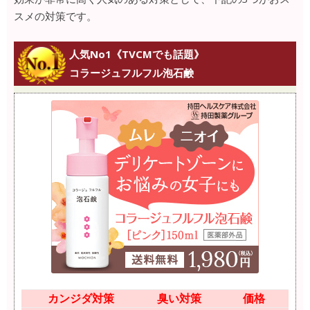
スメの対策です。
人気No1《TVCMでも話題》
コラージュフルフル泡石鹸
カンジダ対策
臭い対策
価格