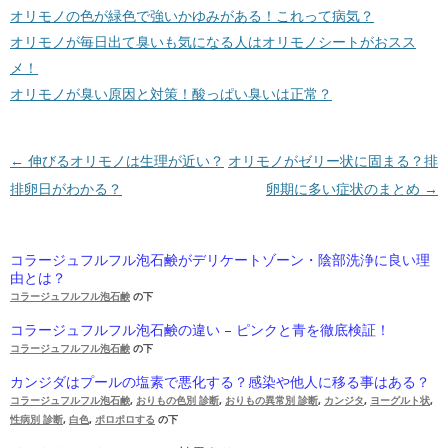
オリモノの色が緑色で強いかゆみがある！これって病気？
オリモノが毎日出て臭いも気になる人はオリモノシートがおスス
メ！
オリモノが臭い原因と対策！酸っぱい臭いは正常？
投稿ナビゲーション
←
伸びるオリモノは生理が近い？
オリモノがゼリー状に固まる？排
排卵日がわかる？
卵期に多い症状のまとめ
→
コラージュフルフル泡石鹸がデリケートゾーン・陰部洗浄に良い理
由とは？
コラージュフルフル泡石鹸
の下
コラージュフルフル泡石鹸の違い – ピンクと青を徹底検証！
コラージュフルフル泡石鹸
の下
カンジダはプールの塩素で悪化する？感染や他人に移る事はある？
コラージュフルフル泡石鹸
,
おりもの色別 診断
,
おりもの異常別 診断
,
カンジタ
,
ヨーグルト状
,
性病別 診断
,
白色
,
ポロポロする
の下