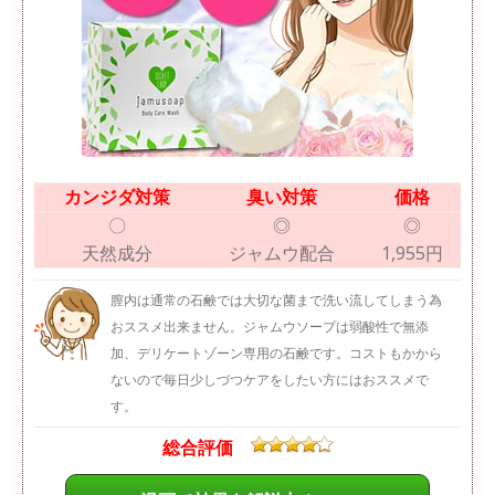
カンジダ対策
臭い対策
価格
〇
◎
◎
天然成分
ジャムウ配合
1,955円
膣内は通常の石鹸では大切な菌まで洗い流してしまう為
おススメ出来ません。ジャムウソープは弱酸性で無添
加、デリケートゾーン専用の石鹸です。コストもかから
ないので毎日少しづつケアをしたい方にはおススメで
す。
総合評価