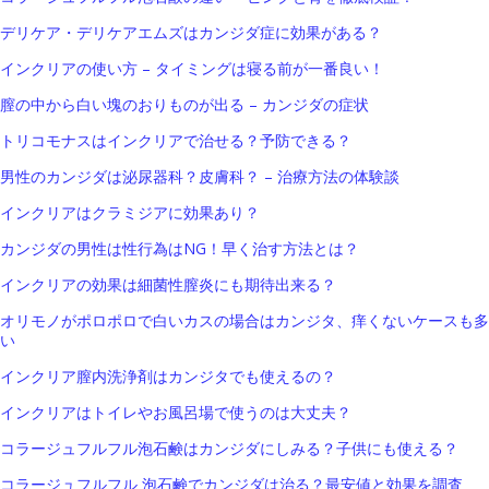
デリケア・デリケアエムズはカンジダ症に効果がある？
インクリアの使い方 – タイミングは寝る前が一番良い！
膣の中から白い塊のおりものが出る – カンジダの症状
トリコモナスはインクリアで治せる？予防できる？
男性のカンジダは泌尿器科？皮膚科？ – 治療方法の体験談
インクリアはクラミジアに効果あり？
カンジダの男性は性行為はNG！早く治す方法とは？
インクリアの効果は細菌性膣炎にも期待出来る？
オリモノがポロポロで白いカスの場合はカンジタ、痒くないケースも多
い
インクリア膣内洗浄剤はカンジタでも使えるの？
インクリアはトイレやお風呂場で使うのは大丈夫？
コラージュフルフル泡石鹸はカンジダにしみる？子供にも使える？
コラージュフルフル 泡石鹸でカンジダは治る？最安値と効果を調査