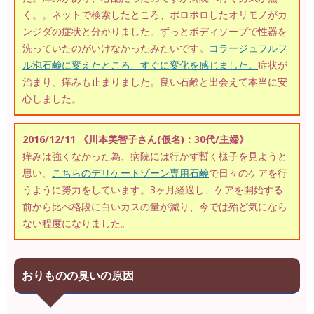
く。。ネットで検索したところ、ポロポロしたオリモノがカ
ンジダの症状と分かりました。ずっとボディソープで性器を
洗っていたのがいけなかったみたいです。
コラージュフルフ
ル泡石鹸に変えたところ、すぐに変化を感じました。
症状が
治まり、痒みも止まりました。良い石鹸と出会えて本当に安
心しました。
2016/12/11 《川本美智子さん(仮名)：30代/主婦》
痒みは強くなかった為、病院には行かず暫く様子を見ようと
思い、
こちらのデリケートゾーン専用石鹸
で日々のケアを行
うように努力をしています。3ヶ月経過し、ケアを開始する
前から比べ格段に白いカスの量が減り、今では殆ど気になら
ない程度になりました。
おりものの臭いの原因