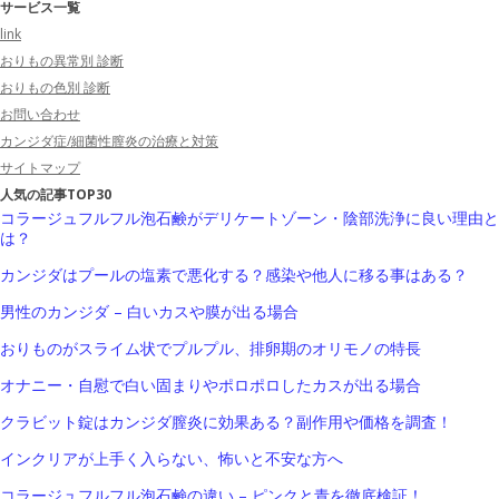
サービス一覧
link
おりもの異常別 診断
おりもの色別 診断
お問い合わせ
カンジダ症/細菌性膣炎の治療と対策
サイトマップ
人気の記事TOP30
コラージュフルフル泡石鹸がデリケートゾーン・陰部洗浄に良い理由と
は？
カンジダはプールの塩素で悪化する？感染や他人に移る事はある？
男性のカンジダ – 白いカスや膜が出る場合
おりものがスライム状でプルプル、排卵期のオリモノの特長
オナニー・自慰で白い固まりやポロポロしたカスが出る場合
クラビット錠はカンジダ膣炎に効果ある？副作用や価格を調査！
インクリアが上手く入らない、怖いと不安な方へ
コラージュフルフル泡石鹸の違い – ピンクと青を徹底検証！