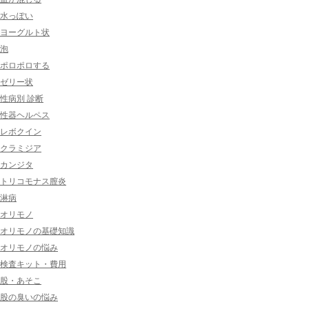
水っぽい
ヨーグルト状
泡
ポロポロする
ゼリー状
性病別 診断
性器ヘルペス
レボクイン
クラミジア
カンジタ
トリコモナス膣炎
淋病
オリモノ
オリモノの基礎知識
オリモノの悩み
検査キット・費用
股・あそこ
股の臭いの悩み