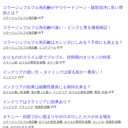
コラージュフルフル泡石鹸がデリケートゾーン・陰部洗浄に良い理
由とは？
コラージュフルフル泡石鹸
の下
コラージュフルフル泡石鹸の違い – ピンクと青を徹底検証！
コラージュフルフル泡石鹸
の下
コラージュフルフル泡石鹸はカンジダにしみる？子供にも使える？
コラージュフルフル泡石鹸
,
ミコナゾール
の下
おりものがスライム状でプルプル、排卵期のオリモノの特長
スライム状
,
おりもの異常別 診断
,
ゼリー状
の下
インクリアの使い方 – タイミングは寝る前が一番良い！
インクリア
の下
インクリアの効果は細菌性膣炎にも期待出来る？
おりもの臭い別 診断
,
魚が腐った臭い
,
インクリア
,
おりもの色別 診断
,
黄色
,
白色
の下
インクリアはクラミジアに効果あり？
インクリア
,
クラミジア
,
性病別 診断
の下
オナニー・自慰で白い固まりやポロポロしたカスが出る場合
コラージュフルフル泡石鹸
,
おりもの色別 診断
,
おりもの異常別 診断
,
カンジタ
,
性病別 診断
,
白色
,
ポロポロする
の下