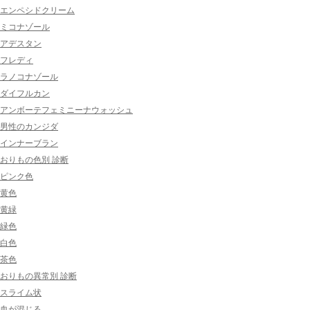
エンペシドクリーム
ミコナゾール
アデスタン
フレディ
ラノコナゾール
ダイフルカン
アンボーテフェミニーナウォッシュ
男性のカンジダ
インナーブラン
おりもの色別 診断
ピンク色
黄色
黄緑
緑色
白色
茶色
おりもの異常別 診断
スライム状
血が混じる