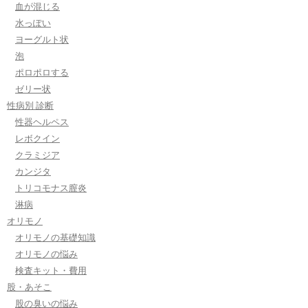
血が混じる
水っぽい
ヨーグルト状
泡
ポロポロする
ゼリー状
性病別 診断
性器ヘルペス
レボクイン
クラミジア
カンジタ
トリコモナス膣炎
淋病
オリモノ
オリモノの基礎知識
オリモノの悩み
検査キット・費用
股・あそこ
股の臭いの悩み