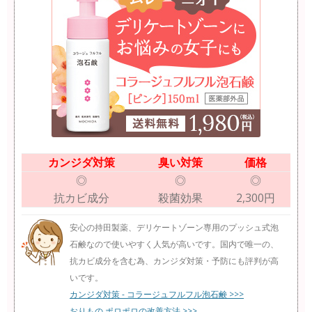
カンジダ対策
臭い対策
価格
◎
◎
◎
抗カビ成分
殺菌効果
2,300円
安心の持田製薬、デリケートゾーン専用のプッシュ式泡
石鹸なので使いやすく人気が高いです。国内で唯一の、
抗カビ成分を含む為、カンジダ対策・予防にも評判が高
いです。
カンジダ対策 - コラージュフルフル泡石鹸 >>>
おりもの ポロポロの改善方法 >>>