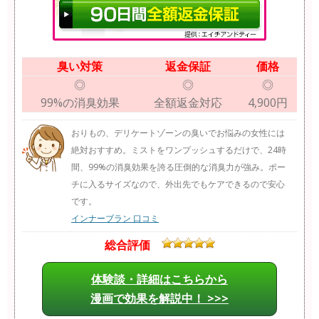
臭い対策
返金保証
価格
◎
◎
◎
99%の消臭効果
全額返金対応
4,900円
おりもの、デリケートゾーンの臭いでお悩みの女性には
絶対おすすめ。ミストをワンプッシュするだけで、24時
間、99%の消臭効果を誇る圧倒的な消臭力が強み。ポー
チに入るサイズなので、外出先でもケアできるので安心
です。
インナーブラン 口コミ
総合評価
体験談・詳細はこちらから
漫画で効果を解説中！ >>>