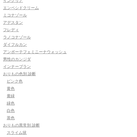
インクリア
エンペシドクリーム
ミコナゾール
アデスタン
フレディ
ラノコナゾール
ダイフルカン
アンボーテフェミニーナウォッシュ
男性のカンジダ
インナーブラン
おりもの色別 診断
ピンク色
黄色
黄緑
緑色
白色
茶色
おりもの異常別 診断
スライム状