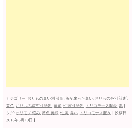
カテゴリー:
おりもの臭い別 診断
,
魚が腐った臭い
,
おりもの色別 診断
,
黄色
,
おりもの異常別 診断
,
黄緑
,
性病別 診断
,
トリコモナス膣炎
,
泡
|
タグ:
オリモノ 悩み
,
黄色 黄緑
,
性病
,
臭い
,
トリコモナス膣炎
| 投稿日:
2016年6月10日
|