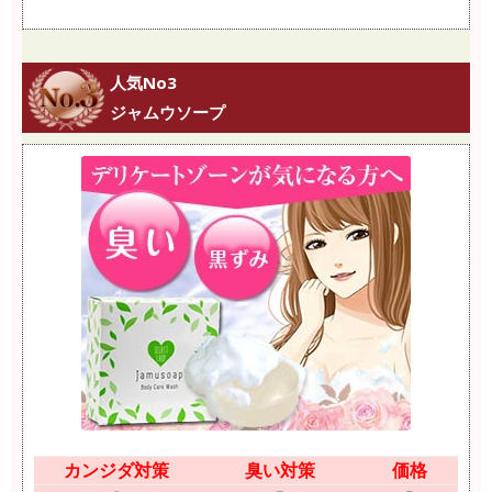
人気No3
ジャムウソープ
カンジダ対策
臭い対策
価格