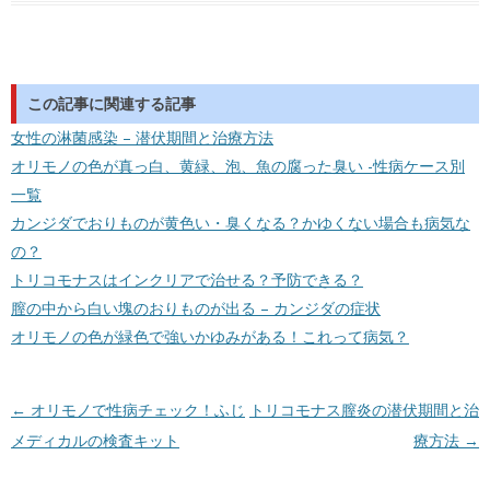
この記事に関連する記事
女性の淋菌感染 – 潜伏期間と治療方法
オリモノの色が真っ白、黄緑、泡、魚の腐った臭い -性病ケース別
一覧
カンジダでおりものが黄色い・臭くなる？かゆくない場合も病気な
の？
トリコモナスはインクリアで治せる？予防できる？
膣の中から白い塊のおりものが出る – カンジダの症状
オリモノの色が緑色で強いかゆみがある！これって病気？
投稿ナビゲーション
←
オリモノで性病チェック！ふじ
トリコモナス膣炎の潜伏期間と治
メディカルの検査キット
療方法
→