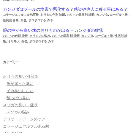
カンジダはプールの塩素で悪化する？感染や他人に移る事はある？
コラージュフルフル泡石鹸
,
おりもの色別 診断
,
おりもの異常別 診断
,
カンジタ
,
ヨーグルト状
,
性病別 診断
,
白色
,
ポロポロする
の下
膣の中から白い塊のおりものが出る – カンジダの症状
おりもの色別 診断
,
オリモノの悩み
,
おりもの異常別 診断
,
カンジタ
,
ヨーグルト状
,
性病別 診
断
,
オリモノ
,
白色
,
ポロポロする
の下
カテゴリー
おりもの臭い別 診断
魚が腐った臭い
イカ臭いにおい
酸っぱい臭い
スソガの臭い・症状
スソガの悩み
デリケートゾーンのケア
コラージュフルフル泡石鹸