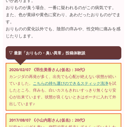
いがあります。
おりものが臭う場合、一番に疑われるのがこの病気です。
また、色が黄緑や黄色に変わり、あわだったおりものがでま
す。
おりものの変化以外でも、陰部の痒みや、性交時に痛みを感
じたりします。
▽ 最新「おりもの・臭い異常」投稿体験談
2020/02/07 《羽生美香さん(仮名)：30代》
カンジダの再発が多く、出先でも心配が絶えない状態が続い
ていました。
こちらの持ち運びのできるスティック洗浄
を試
したところ、痒みも、白いカスもきれいすっきり無くなり安
心が出来ています。状態が良くないときはポーチに入れて外
出しています♪
2017/08/07 《小山内彩さん(仮名)：20代》
以前カンジダを患い、病院で薬を処方してもらっていました