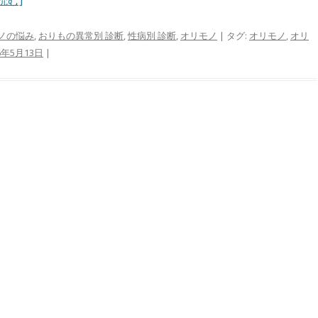
読む]
ノの悩み
,
おりもの異常別 診断
,
性病別 診断
,
オリモノ
| タグ:
オリモノ
,
オリ
6年5月13日
|