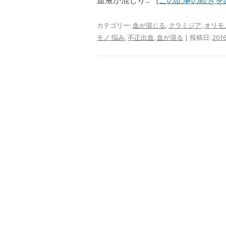
血液が混じり...
[この記事の続きを
カテゴリー:
血が混じる
,
クラミジア
,
オリモ
モノ 悩み
,
不正出血
,
血が混る
| 投稿日:
201