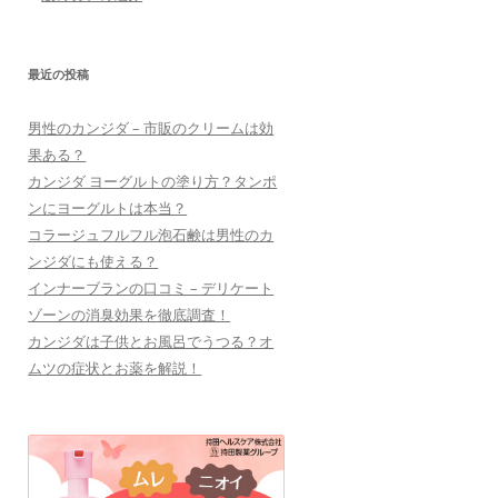
最近の投稿
男性のカンジダ – 市販のクリームは効
果ある？
カンジダ ヨーグルトの塗り方？タンポ
ンにヨーグルトは本当？
コラージュフルフル泡石鹸は男性のカ
ンジダにも使える？
インナーブランの口コミ – デリケート
ゾーンの消臭効果を徹底調査！
カンジダは子供とお風呂でうつる？オ
ムツの症状とお薬を解説！