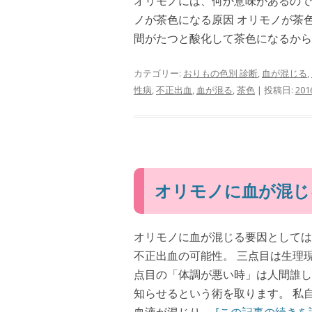
オリモノには、何か意味があるので
ノが茶色になる原因 オリモノが茶
間がたつと酸化して茶色になるからで
カテゴリー:
おりもの色別 診断
,
血が混じる
,
性病
,
不正出血
,
血が混る
,
茶色
| 投稿日:
20
オリモノに血が混じ
オリモノに血が混じる要因としては
不正出血の可能性。 三点目は生理
点目の「体調が悪い時」は人間誰し
知らせるという術を取ります。 私