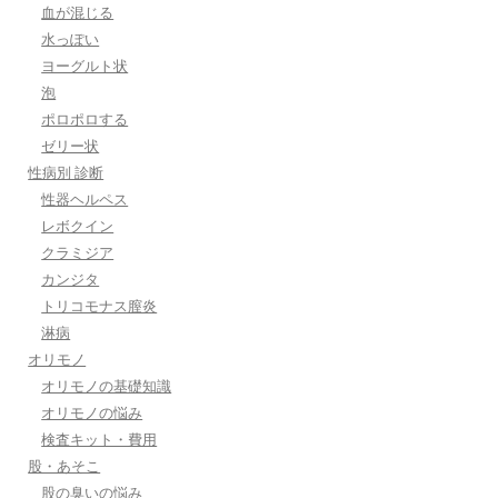
血が混じる
水っぽい
ヨーグルト状
泡
ポロポロする
ゼリー状
性病別 診断
性器ヘルペス
レボクイン
クラミジア
カンジタ
トリコモナス膣炎
淋病
オリモノ
オリモノの基礎知識
オリモノの悩み
検査キット・費用
股・あそこ
股の臭いの悩み