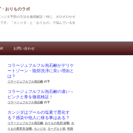
ダ・おりものラボ
カンジダ予防の方法を徹底解説！特に、ポロポロやゼ
いです。「カンジダ」と「おりもの」で悩んでいる女
NK
お問い合わせ
コラージュフルフル泡石鹸がデリケ
ートゾーン・陰部洗浄に良い理由と
は？
コラージュフルフル泡石鹸
の下
コラージュフルフル泡石鹸の違い –
ピンクと青を徹底検証！
コラージュフルフル泡石鹸
の下
カンジダはプールの塩素で悪化す
る？感染や他人に移る事はある？
コラージュフルフル泡石鹸
,
おりもの色別 診断
,
お
りもの異常別 診断
,
カンジタ
,
ヨーグルト状
,
性病