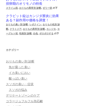
排卵期のオリモノの特長
スライム状
,
おりもの異常別 診断
,
ゼリー状
の下
クラビット錠はカンジダ膣炎に効果
ある？副作用や価格を調査！
おりもの臭い別 診断
,
レボクイン
,
おりもの色別 診
断
,
クラミジア
,
おりもの異常別 診断
,
カンジタ
,
ヨ
ーグルト状
,
性病別 診断
,
白色
,
ポロポロする
の下
カテゴリー
おりもの臭い別 診断
魚が腐った臭い
イカ臭いにおい
酸っぱい臭い
スソガの臭い・症状
スソガの悩み
デリケートゾーンのケア
コラージュフルフル泡石鹸