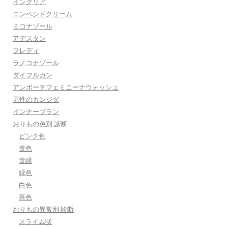
インクリア
エンペシドクリーム
ミコナゾール
アデスタン
フレディ
ラノコナゾール
ダイフルカン
アンボーテフェミニーナウォッシュ
男性のカンジダ
インナーブラン
おりもの色別 診断
ピンク色
黄色
黄緑
緑色
白色
茶色
おりもの異常別 診断
スライム状