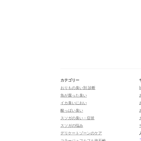
カテゴリー
おりもの臭い別 診断
l
魚が腐った臭い
イカ臭いにおい
酸っぱい臭い
スソガの臭い・症状
スソガの悩み
デリケートゾーンのケア
コラージュフルフル泡石鹸