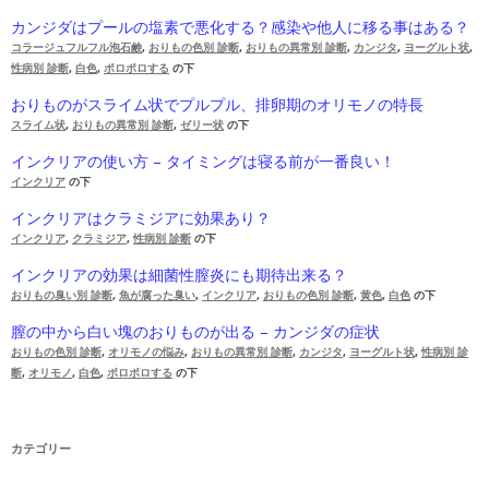
カンジダはプールの塩素で悪化する？感染や他人に移る事はある？
コラージュフルフル泡石鹸
,
おりもの色別 診断
,
おりもの異常別 診断
,
カンジタ
,
ヨーグルト状
,
性病別 診断
,
白色
,
ポロポロする
の下
おりものがスライム状でプルプル、排卵期のオリモノの特長
スライム状
,
おりもの異常別 診断
,
ゼリー状
の下
インクリアの使い方 – タイミングは寝る前が一番良い！
インクリア
の下
インクリアはクラミジアに効果あり？
インクリア
,
クラミジア
,
性病別 診断
の下
インクリアの効果は細菌性膣炎にも期待出来る？
おりもの臭い別 診断
,
魚が腐った臭い
,
インクリア
,
おりもの色別 診断
,
黄色
,
白色
の下
膣の中から白い塊のおりものが出る – カンジダの症状
おりもの色別 診断
,
オリモノの悩み
,
おりもの異常別 診断
,
カンジタ
,
ヨーグルト状
,
性病別 診
断
,
オリモノ
,
白色
,
ポロポロする
の下
カテゴリー