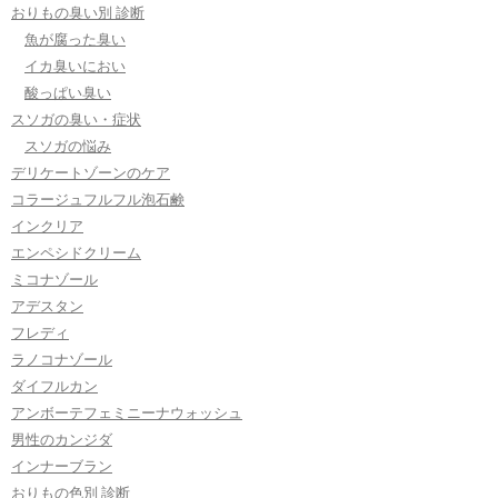
おりもの臭い別 診断
魚が腐った臭い
イカ臭いにおい
酸っぱい臭い
スソガの臭い・症状
スソガの悩み
デリケートゾーンのケア
コラージュフルフル泡石鹸
インクリア
エンペシドクリーム
ミコナゾール
アデスタン
フレディ
ラノコナゾール
ダイフルカン
アンボーテフェミニーナウォッシュ
男性のカンジダ
インナーブラン
おりもの色別 診断