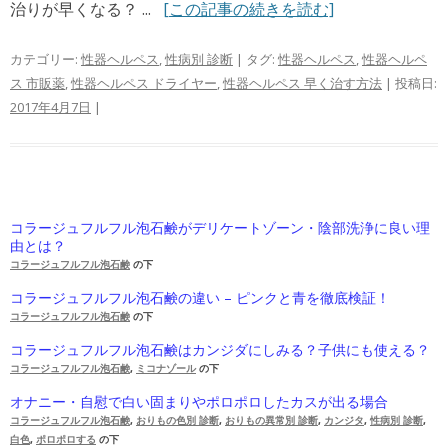
治りが早くなる？ ...
[この記事の続きを読む]
カテゴリー:
性器ヘルペス
,
性病別 診断
| タグ:
性器ヘルペス
,
性器ヘルペ
ス 市販薬
,
性器ヘルペス ドライヤー
,
性器ヘルペス 早く治す方法
| 投稿日:
2017年4月7日
|
コラージュフルフル泡石鹸がデリケートゾーン・陰部洗浄に良い理
由とは？
コラージュフルフル泡石鹸
の下
コラージュフルフル泡石鹸の違い – ピンクと青を徹底検証！
コラージュフルフル泡石鹸
の下
コラージュフルフル泡石鹸はカンジダにしみる？子供にも使える？
コラージュフルフル泡石鹸
,
ミコナゾール
の下
オナニー・自慰で白い固まりやポロポロしたカスが出る場合
コラージュフルフル泡石鹸
,
おりもの色別 診断
,
おりもの異常別 診断
,
カンジタ
,
性病別 診断
,
白色
,
ポロポロする
の下