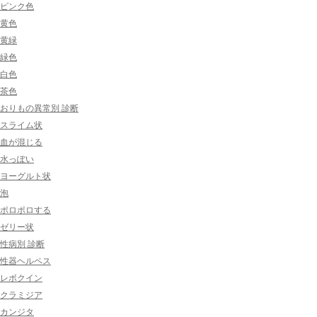
ピンク色
黄色
黄緑
緑色
白色
茶色
おりもの異常別 診断
スライム状
血が混じる
水っぽい
ヨーグルト状
泡
ポロポロする
ゼリー状
性病別 診断
性器ヘルペス
レボクイン
クラミジア
カンジタ