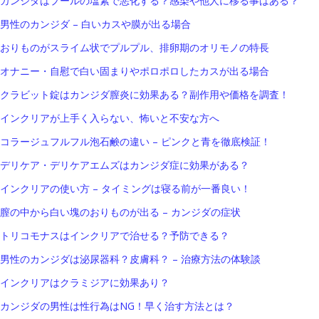
カンジダはプールの塩素で悪化する？感染や他人に移る事はある？
男性のカンジダ – 白いカスや膜が出る場合
おりものがスライム状でプルプル、排卵期のオリモノの特長
オナニー・自慰で白い固まりやポロポロしたカスが出る場合
クラビット錠はカンジダ膣炎に効果ある？副作用や価格を調査！
インクリアが上手く入らない、怖いと不安な方へ
コラージュフルフル泡石鹸の違い – ピンクと青を徹底検証！
デリケア・デリケアエムズはカンジダ症に効果がある？
インクリアの使い方 – タイミングは寝る前が一番良い！
膣の中から白い塊のおりものが出る – カンジダの症状
トリコモナスはインクリアで治せる？予防できる？
男性のカンジダは泌尿器科？皮膚科？ – 治療方法の体験談
インクリアはクラミジアに効果あり？
カンジダの男性は性行為はNG！早く治す方法とは？