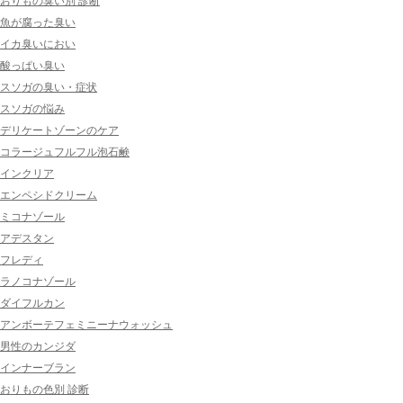
おりもの臭い別 診断
魚が腐った臭い
イカ臭いにおい
酸っぱい臭い
スソガの臭い・症状
スソガの悩み
デリケートゾーンのケア
コラージュフルフル泡石鹸
インクリア
エンペシドクリーム
ミコナゾール
アデスタン
フレディ
ラノコナゾール
ダイフルカン
アンボーテフェミニーナウォッシュ
男性のカンジダ
インナーブラン
おりもの色別 診断