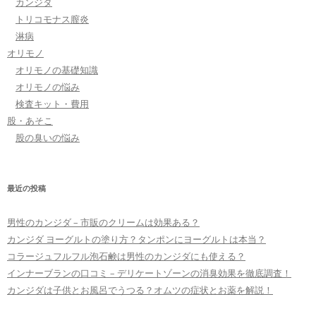
カンジタ
トリコモナス膣炎
淋病
オリモノ
オリモノの基礎知識
オリモノの悩み
検査キット・費用
股・あそこ
股の臭いの悩み
最近の投稿
男性のカンジダ – 市販のクリームは効果ある？
カンジダ ヨーグルトの塗り方？タンポンにヨーグルトは本当？
コラージュフルフル泡石鹸は男性のカンジダにも使える？
インナーブランの口コミ – デリケートゾーンの消臭効果を徹底調査！
カンジダは子供とお風呂でうつる？オムツの症状とお薬を解説！