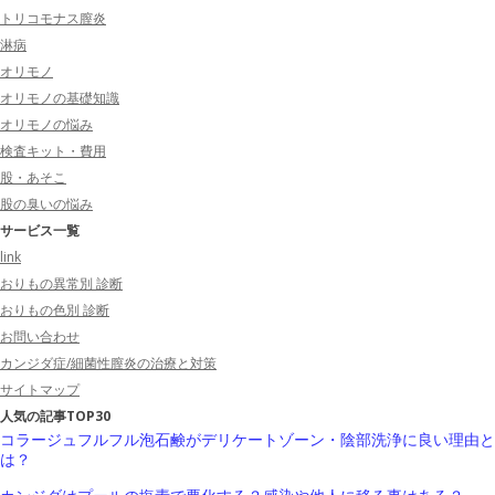
トリコモナス膣炎
淋病
オリモノ
オリモノの基礎知識
オリモノの悩み
検査キット・費用
股・あそこ
股の臭いの悩み
サービス一覧
link
おりもの異常別 診断
おりもの色別 診断
お問い合わせ
カンジダ症/細菌性膣炎の治療と対策
サイトマップ
人気の記事TOP30
コラージュフルフル泡石鹸がデリケートゾーン・陰部洗浄に良い理由と
は？