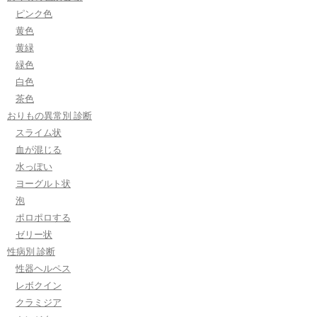
ピンク色
黄色
黄緑
緑色
白色
茶色
おりもの異常別 診断
スライム状
血が混じる
水っぽい
ヨーグルト状
泡
ポロポロする
ゼリー状
性病別 診断
性器ヘルペス
レボクイン
クラミジア