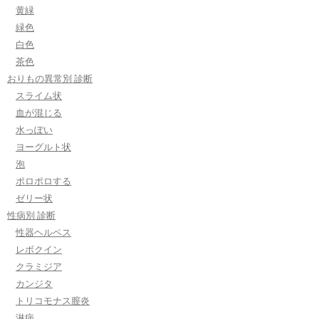
黄緑
緑色
白色
茶色
おりもの異常別 診断
スライム状
血が混じる
水っぽい
ヨーグルト状
泡
ポロポロする
ゼリー状
性病別 診断
性器ヘルペス
レボクイン
クラミジア
カンジタ
トリコモナス膣炎
淋病