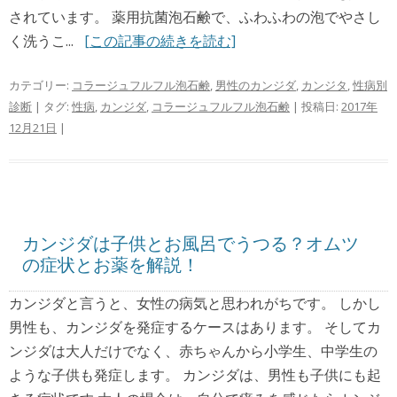
されています。 薬用抗菌泡石鹸で、ふわふわの泡でやさし
く洗うこ...
[この記事の続きを読む]
カテゴリー:
コラージュフルフル泡石鹸
,
男性のカンジダ
,
カンジタ
,
性病別
診断
| タグ:
性病
,
カンジダ
,
コラージュフルフル泡石鹸
| 投稿日:
2017年
12月21日
|
カンジダは子供とお風呂でうつる？オムツ
の症状とお薬を解説！
カンジダと言うと、女性の病気と思われがちです。 しかし
男性も、カンジダを発症するケースはあります。 そしてカ
ンジダは大人だけでなく、赤ちゃんから小学生、中学生の
ような子供も発症します。 カンジダは、男性も子供にも起