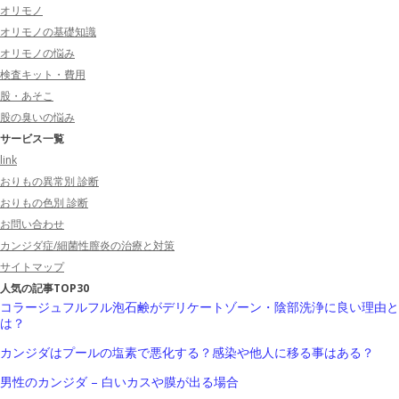
オリモノ
オリモノの基礎知識
オリモノの悩み
検査キット・費用
股・あそこ
股の臭いの悩み
サービス一覧
link
おりもの異常別 診断
おりもの色別 診断
お問い合わせ
カンジダ症/細菌性膣炎の治療と対策
サイトマップ
人気の記事TOP30
コラージュフルフル泡石鹸がデリケートゾーン・陰部洗浄に良い理由と
は？
カンジダはプールの塩素で悪化する？感染や他人に移る事はある？
男性のカンジダ – 白いカスや膜が出る場合