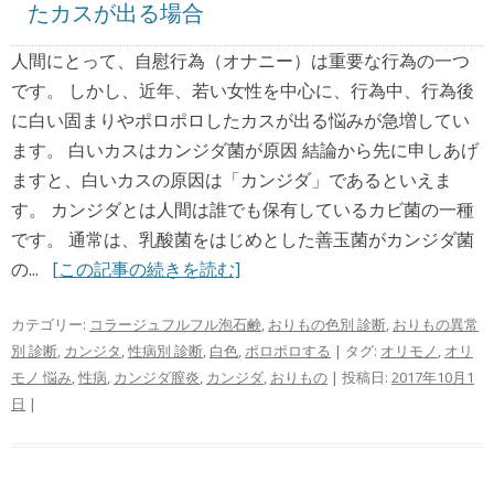
たカスが出る場合
人間にとって、自慰行為（オナニー）は重要な行為の一つ
です。 しかし、近年、若い女性を中心に、行為中、行為後
に白い固まりやポロポロしたカスが出る悩みが急増してい
ます。 白いカスはカンジダ菌が原因 結論から先に申しあげ
ますと、白いカスの原因は「カンジダ」であるといえま
す。 カンジダとは人間は誰でも保有しているカビ菌の一種
です。 通常は、乳酸菌をはじめとした善玉菌がカンジダ菌
の...
[この記事の続きを読む]
カテゴリー:
コラージュフルフル泡石鹸
,
おりもの色別 診断
,
おりもの異常
別 診断
,
カンジタ
,
性病別 診断
,
白色
,
ポロポロする
| タグ:
オリモノ
,
オリ
モノ 悩み
,
性病
,
カンジダ膣炎
,
カンジダ
,
おりもの
| 投稿日:
2017年10月1
日
|