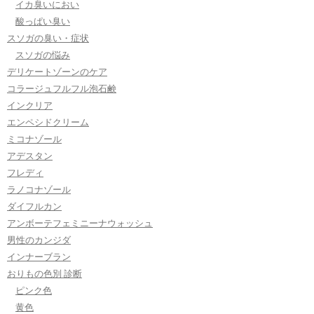
イカ臭いにおい
酸っぱい臭い
スソガの臭い・症状
スソガの悩み
デリケートゾーンのケア
コラージュフルフル泡石鹸
インクリア
エンペシドクリーム
ミコナゾール
アデスタン
フレディ
ラノコナゾール
ダイフルカン
アンボーテフェミニーナウォッシュ
男性のカンジダ
インナーブラン
おりもの色別 診断
ピンク色
黄色