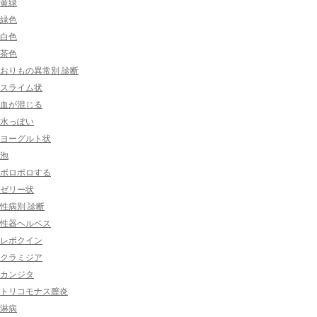
黄緑
緑色
白色
茶色
おりもの異常別 診断
スライム状
血が混じる
水っぽい
ヨーグルト状
泡
ポロポロする
ゼリー状
性病別 診断
性器ヘルペス
レボクイン
クラミジア
カンジタ
トリコモナス膣炎
淋病