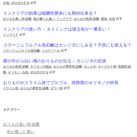
白色
,
ポロポロする
の下
インクリアの効果は細菌性膣炎にも期待出来る？
おりもの臭い別 診断
,
魚が腐った臭い
,
インクリア
,
おりもの色別 診断
,
黄色
,
白色
の下
インクリアの使い方 – タイミングは寝る前が一番良い！
インクリア
の下
コラージュフルフル泡石鹸はカンジダにしみる？子供にも使える？
コラージュフルフル泡石鹸
,
ミコナゾール
の下
膣の中から白い塊のおりものが出る – カンジダの症状
おりもの色別 診断
,
オリモノの悩み
,
おりもの異常別 診断
,
カンジタ
,
ヨーグルト状
,
性病別 診
断
,
オリモノ
,
白色
,
ポロポロする
の下
おりものがスライム状でプルプル、排卵期のオリモノの特長
スライム状
,
おりもの異常別 診断
,
ゼリー状
の下
カテゴリー
おりもの臭い別 診断
魚が腐った臭い