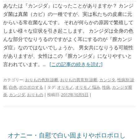
あなたは『カンジダ』になったことがありますか？ カンジ
ダ菌は真菌（カビ）の一種ですが、実は私たちの皮膚に元
からいる常在菌なんです。 それが何らかの原因で繁殖して
しまい様々な症状を引き起こします。 カンジダは全身の色
んな部分でなりうるのですがよく耳にするのが『膣カンジ
ダ症』なのではないでしょうか。 男女共になりうる可能性
がありますが、女性はこの『膣カンジダ』になりやすいと
言われています。...
[この記事の続きを読む]
カテゴリー:
おりもの色別 診断
,
おりもの異常別 診断
,
カンジタ
,
性病別 診
断
,
白色
,
ポロポロする
| タグ:
オリモノ
,
オリモノ 悩み
,
性病
,
カンジダ膣
炎
,
カンジダ
,
おりもの
| 投稿日:
2017年10月5日
|
オナニー・自慰で白い固まりやポロポロし