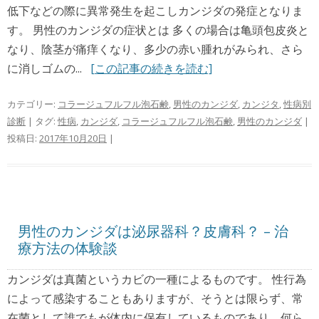
低下などの際に異常発生を起こしカンジダの発症となりま
す。 男性のカンジダの症状とは 多くの場合は亀頭包皮炎と
なり、陰茎が痛痒くなり、多少の赤い腫れがみられ、さら
に消しゴムの...
[この記事の続きを読む]
カテゴリー:
コラージュフルフル泡石鹸
,
男性のカンジダ
,
カンジタ
,
性病別
診断
| タグ:
性病
,
カンジダ
,
コラージュフルフル泡石鹸
,
男性のカンジダ
|
投稿日:
2017年10月20日
|
男性のカンジダは泌尿器科？皮膚科？ – 治
療方法の体験談
カンジダは真菌というカビの一種によるものです。 性行為
によって感染することもありますが、そうとは限らず、常
在菌として誰でもが体内に保有しているものであり、何ら