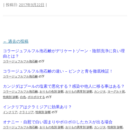
| 投稿日:
2017年9月22日
|
投稿ナビゲーション
←
過去の投稿
コラージュフルフル泡石鹸がデリケートゾーン・陰部洗浄に良い理
由とは？
コラージュフルフル泡石鹸
の下
コラージュフルフル泡石鹸の違い – ピンクと青を徹底検証！
コラージュフルフル泡石鹸
の下
カンジダはプールの塩素で悪化する？感染や他人に移る事はある？
コラージュフルフル泡石鹸
,
おりもの色別 診断
,
おりもの異常別 診断
,
カンジタ
,
ヨーグルト状
,
性病別 診断
,
白色
,
ポロポロする
の下
インクリアはクラミジアに効果あり？
インクリア
,
クラミジア
,
性病別 診断
の下
オナニー・自慰で白い固まりやポロポロしたカスが出る場合
コラージュフルフル泡石鹸
,
おりもの色別 診断
,
おりもの異常別 診断
,
カンジタ
,
性病別 診断
,