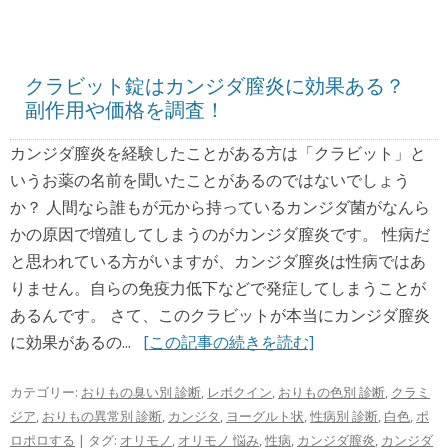
クラビット錠はカンジダ膣炎に効果ある？
副作用や価格を調査！
カンジダ膣炎を経験したことがある方は「クラビット」と
いうお薬の名前を聞いたことがあるのではないでしょう
か？ 人間なら誰もが元から持っているカンジダ菌がなんら
かの原因で増殖してしまうのがカンジダ膣炎です。 性病だ
と思われている方がいますが、カンジダ膣炎は性病ではあ
りません。自らの免疫力低下などで発症してしまうことが
あるんです。 さて、このクラビットが本当にカンジダ膣炎
に効果があるの...
[この記事の続きを読む]
カテゴリー:
おりもの臭い別 診断
,
レボクイン
,
おりもの色別 診断
,
クラミ
ジア
,
おりもの異常別 診断
,
カンジタ
,
ヨーグルト状
,
性病別 診断
,
白色
,
ポ
ロポロする
| タグ:
オリモノ
,
オリモノ 悩み
,
性病
,
カンジダ膣炎
,
カンジダ