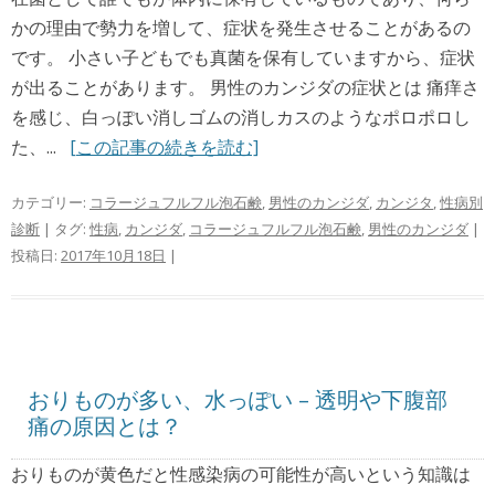
かの理由で勢力を増して、症状を発生させることがあるの
です。 小さい子どもでも真菌を保有していますから、症状
が出ることがあります。 男性のカンジダの症状とは 痛痒さ
を感じ、白っぽい消しゴムの消しカスのようなポロポロし
た、...
[この記事の続きを読む]
カテゴリー:
コラージュフルフル泡石鹸
,
男性のカンジダ
,
カンジタ
,
性病別
診断
| タグ:
性病
,
カンジダ
,
コラージュフルフル泡石鹸
,
男性のカンジダ
|
投稿日:
2017年10月18日
|
おりものが多い、水っぽい – 透明や下腹部
痛の原因とは？
おりものが黄色だと性感染病の可能性が高いという知識は