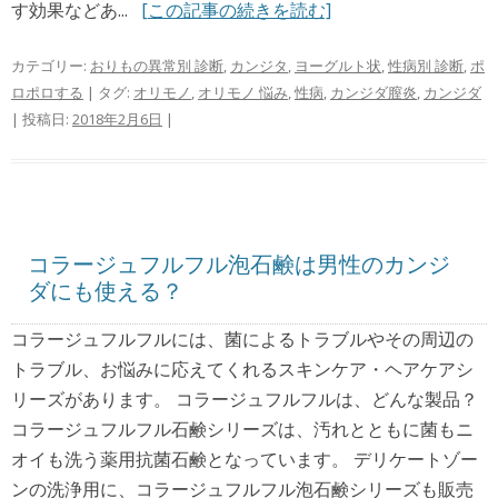
す効果などあ...
[この記事の続きを読む]
カテゴリー:
おりもの異常別 診断
,
カンジタ
,
ヨーグルト状
,
性病別 診断
,
ポ
ロポロする
| タグ:
オリモノ
,
オリモノ 悩み
,
性病
,
カンジダ膣炎
,
カンジダ
| 投稿日:
2018年2月6日
|
コラージュフルフル泡石鹸は男性のカンジ
ダにも使える？
コラージュフルフルには、菌によるトラブルやその周辺の
トラブル、お悩みに応えてくれるスキンケア・ヘアケアシ
リーズがあります。 コラージュフルフルは、どんな製品？
コラージュフルフル石鹸シリーズは、汚れとともに菌もニ
オイも洗う薬用抗菌石鹸となっています。 デリケートゾー
ンの洗浄用に、コラージュフルフル泡石鹸シリーズも販売