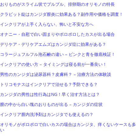
おりものがスライム状でプルプル、排卵期のオリモノの特長
クラビット錠はカンジダ膣炎に効果ある？副作用や価格を調査！
インクリアが上手く入らない、怖いと不安な方へ
オナニー・自慰で白い固まりやポロポロしたカスが出る場合
デリケア・デリケアエムズはカンジダ症に効果がある？
コラージュフルフル泡石鹸の違い – ピンクと青を徹底検証！
インクリアの使い方 – タイミングは寝る前が一番良い！
男性のカンジダは泌尿器科？皮膚科？ – 治療方法の体験談
トリコモナスはインクリアで治せる？予防できる？
カンジダの男性は性行為はNG！早く治す方法とは？
膣の中から白い塊のおりものが出る – カンジダの症状
インクリア膣内洗浄剤はカンジタでも使えるの？
オリモノがポロポロで白いカスの場合はカンジタ、痒くないケースも多
い