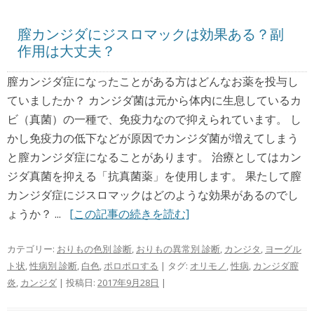
膣カンジダにジスロマックは効果ある？副
作用は大丈夫？
膣カンジダ症になったことがある方はどんなお薬を投与し
ていましたか？ カンジダ菌は元から体内に生息しているカ
ビ（真菌）の一種で、免疫力なので抑えられています。 し
かし免疫力の低下などが原因でカンジダ菌が増えてしまう
と膣カンジダ症になることがあります。 治療としてはカン
ジダ真菌を抑える「抗真菌薬」を使用します。 果たして膣
カンジダ症にジスロマックはどのような効果があるのでし
ょうか？ ...
[この記事の続きを読む]
カテゴリー:
おりもの色別 診断
,
おりもの異常別 診断
,
カンジタ
,
ヨーグル
ト状
,
性病別 診断
,
白色
,
ポロポロする
| タグ:
オリモノ
,
性病
,
カンジダ膣
炎
,
カンジダ
| 投稿日:
2017年9月28日
|