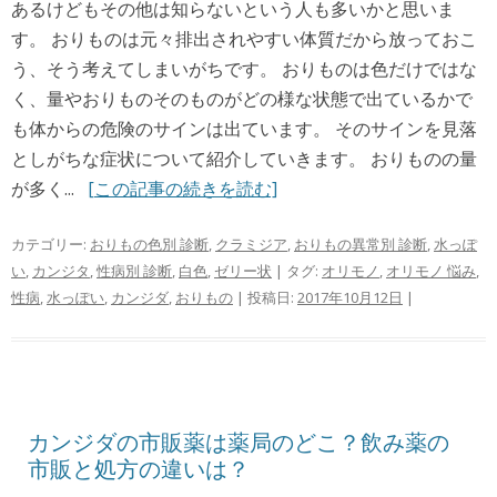
あるけどもその他は知らないという人も多いかと思いま
す。 おりものは元々排出されやすい体質だから放っておこ
う、そう考えてしまいがちです。 おりものは色だけではな
く、量やおりものそのものがどの様な状態で出ているかで
も体からの危険のサインは出ています。 そのサインを見落
としがちな症状について紹介していきます。 おりものの量
が多く...
[この記事の続きを読む]
カテゴリー:
おりもの色別 診断
,
クラミジア
,
おりもの異常別 診断
,
水っぽ
い
,
カンジタ
,
性病別 診断
,
白色
,
ゼリー状
| タグ:
オリモノ
,
オリモノ 悩み
,
性病
,
水っぽい
,
カンジダ
,
おりもの
| 投稿日:
2017年10月12日
|
カンジダの市販薬は薬局のどこ？飲み薬の
市販と処方の違いは？