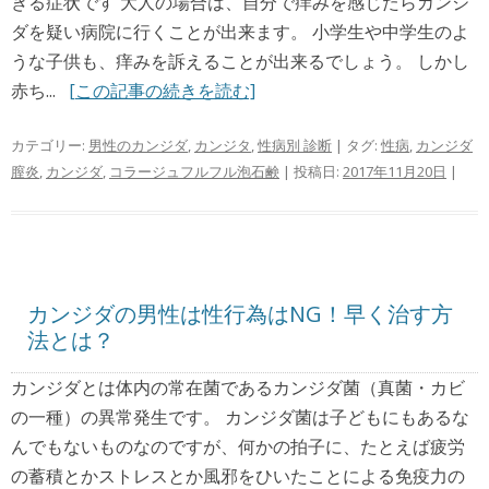
きる症状です 大人の場合は、自分で痒みを感じたらカンジ
ダを疑い病院に行くことが出来ます。 小学生や中学生のよ
うな子供も、痒みを訴えることが出来るでしょう。 しかし
赤ち...
[この記事の続きを読む]
カテゴリー:
男性のカンジダ
,
カンジタ
,
性病別 診断
| タグ:
性病
,
カンジダ
膣炎
,
カンジダ
,
コラージュフルフル泡石鹸
| 投稿日:
2017年11月20日
|
カンジダの男性は性行為はNG！早く治す方
法とは？
カンジダとは体内の常在菌であるカンジダ菌（真菌・カビ
の一種）の異常発生です。 カンジダ菌は子どもにもあるな
んでもないものなのですが、何かの拍子に、たとえば疲労
の蓄積とかストレスとか風邪をひいたことによる免疫力の