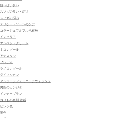
酸っぱい臭い
スソガの臭い・症状
スソガの悩み
デリケートゾーンのケア
コラージュフルフル泡石鹸
インクリア
エンペシドクリーム
ミコナゾール
アデスタン
フレディ
ラノコナゾール
ダイフルカン
アンボーテフェミニーナウォッシュ
男性のカンジダ
インナーブラン
おりもの色別 診断
ピンク色
黄色