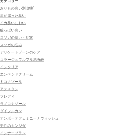
カテゴリー
おりもの臭い別 診断
魚が腐った臭い
イカ臭いにおい
酸っぱい臭い
スソガの臭い・症状
スソガの悩み
デリケートゾーンのケア
コラージュフルフル泡石鹸
インクリア
エンペシドクリーム
ミコナゾール
アデスタン
フレディ
ラノコナゾール
ダイフルカン
アンボーテフェミニーナウォッシュ
男性のカンジダ
インナーブラン