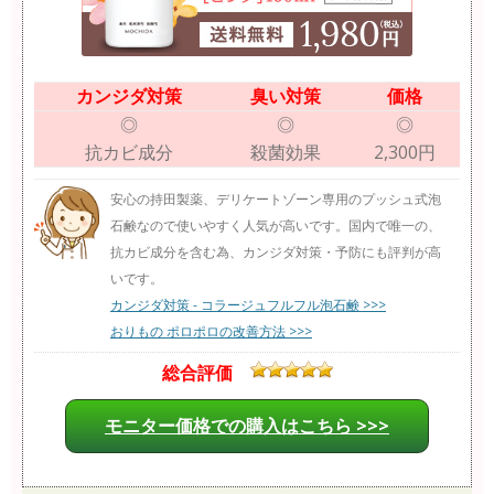
カンジダ対策
臭い対策
価格
◎
◎
◎
抗カビ成分
殺菌効果
2,300円
安心の持田製薬、デリケートゾーン専用のプッシュ式泡
石鹸なので使いやすく人気が高いです。国内で唯一の、
抗カビ成分を含む為、カンジダ対策・予防にも評判が高
いです。
カンジダ対策 - コラージュフルフル泡石鹸 >>>
おりもの ポロポロの改善方法 >>>
総合評価
モニター価格での購入はこちら >>>