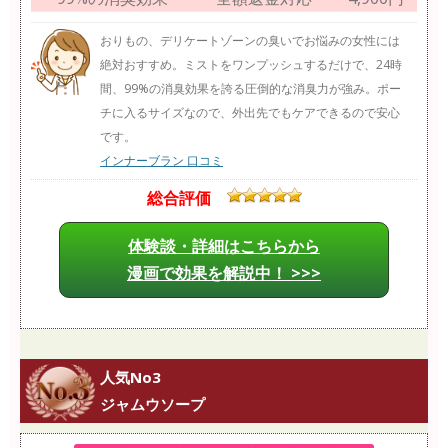
おりもの、デリケートゾーンの臭いでお悩みの女性には
絶対おすすめ。ミストをワンプッシュするだけで、24時
間、99%の消臭効果を誇る圧倒的な消臭力が強み。ポー
チに入るサイズなので、外出先でもケアできるので安心
です。
インナーブラン 口コミ
総合評価
体験談・詳細はこちらから
漫画で効果を解説中！ >>>
人気No3
ジャムウソープ