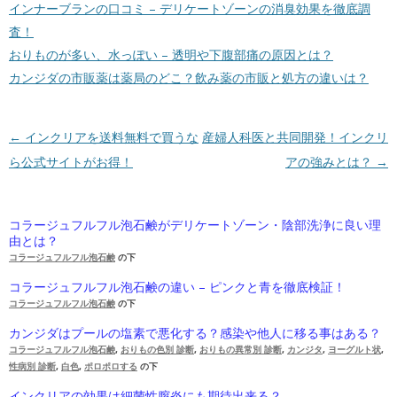
インナーブランの口コミ – デリケートゾーンの消臭効果を徹底調
査！
おりものが多い、水っぽい – 透明や下腹部痛の原因とは？
カンジダの市販薬は薬局のどこ？飲み薬の市販と処方の違いは？
投稿ナビゲーション
←
インクリアを送料無料で買うな
産婦人科医と共同開発！インクリ
ら公式サイトがお得！
アの強みとは？
→
コラージュフルフル泡石鹸がデリケートゾーン・陰部洗浄に良い理
由とは？
コラージュフルフル泡石鹸
の下
コラージュフルフル泡石鹸の違い – ピンクと青を徹底検証！
コラージュフルフル泡石鹸
の下
カンジダはプールの塩素で悪化する？感染や他人に移る事はある？
コラージュフルフル泡石鹸
,
おりもの色別 診断
,
おりもの異常別 診断
,
カンジタ
,
ヨーグルト状
,
性病別 診断
,
白色
,
ポロポロする
の下
インクリアの効果は細菌性膣炎にも期待出来る？