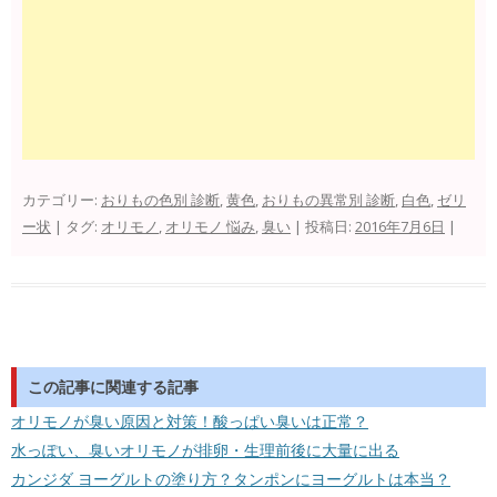
カテゴリー:
おりもの色別 診断
,
黄色
,
おりもの異常別 診断
,
白色
,
ゼリ
ー状
| タグ:
オリモノ
,
オリモノ 悩み
,
臭い
| 投稿日:
2016年7月6日
|
この記事に関連する記事
オリモノが臭い原因と対策！酸っぱい臭いは正常？
水っぽい、臭いオリモノが排卵・生理前後に大量に出る
カンジダ ヨーグルトの塗り方？タンポンにヨーグルトは本当？