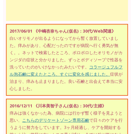
2017/06/01 《中嶋杏奈ちゃん(仮名)：30代/Web関連》
白いオリモノが出るようになってから暫く放置していまし
た。痒みがあり、心配だったのですが病院へ行く勇気が無
く。。ネットで検索したところ、ポロポロしたオリモノがカ
ンジダの症状と分かりました。ずっとボディソープで性器を
洗っていたのがいけなかったみたいです。
コラージュフルフ
ル泡石鹸に変えたところ、すぐに変化を感じました。
症状が
治まり、痒みも止まりました。良い石鹸と出会えて本当に安
心しました。
2016/12/11 《川本美智子さん(仮名)：30代/主婦》
痒みは強くなかった為、病院には行かず暫く様子を見ようと
思い、
こちらのデリケートゾーン専用石鹸
で日々のケアを行
うように努力をしています。3ヶ月経過し、ケアを開始する