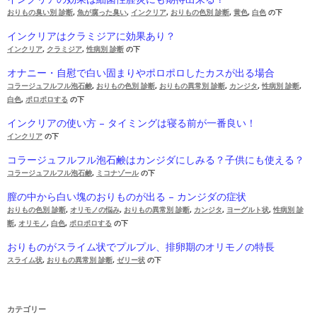
おりもの臭い別 診断
,
魚が腐った臭い
,
インクリア
,
おりもの色別 診断
,
黄色
,
白色
の下
インクリアはクラミジアに効果あり？
インクリア
,
クラミジア
,
性病別 診断
の下
オナニー・自慰で白い固まりやポロポロしたカスが出る場合
コラージュフルフル泡石鹸
,
おりもの色別 診断
,
おりもの異常別 診断
,
カンジタ
,
性病別 診断
,
白色
,
ポロポロする
の下
インクリアの使い方 – タイミングは寝る前が一番良い！
インクリア
の下
コラージュフルフル泡石鹸はカンジダにしみる？子供にも使える？
コラージュフルフル泡石鹸
,
ミコナゾール
の下
膣の中から白い塊のおりものが出る – カンジダの症状
おりもの色別 診断
,
オリモノの悩み
,
おりもの異常別 診断
,
カンジタ
,
ヨーグルト状
,
性病別 診
断
,
オリモノ
,
白色
,
ポロポロする
の下
おりものがスライム状でプルプル、排卵期のオリモノの特長
スライム状
,
おりもの異常別 診断
,
ゼリー状
の下
カテゴリー