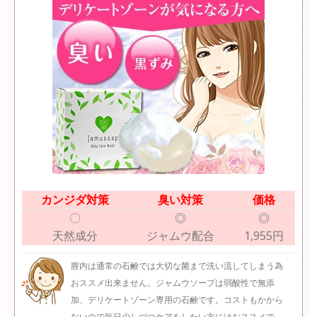
カンジダ対策
臭い対策
価格
〇
◎
◎
天然成分
ジャムウ配合
1,955円
膣内は通常の石鹸では大切な菌まで洗い流してしまう為
おススメ出来ません。ジャムウソープは弱酸性で無添
加、デリケートゾーン専用の石鹸です。コストもかから
ないので毎日少しづつケアをしたい方にはおススメで