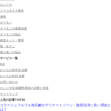
カンジタ
トリコモナス膣炎
淋病
オリモノ
オリモノの基礎知識
オリモノの悩み
検査キット・費用
股・あそこ
股の臭いの悩み
サービス一覧
link
おりもの異常別 診断
おりもの色別 診断
お問い合わせ
カンジダ症/細菌性膣炎の治療と対策
サイトマップ
人気の記事TOP30
コラージュフルフル泡石鹸がデリケートゾーン・陰部洗浄に良い理由と
は？