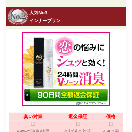
人気No3
インナーブラン
臭い対策
返金保証
価格
◎
◎
◎
99%の消臭効果
全額返金対応
4,900円