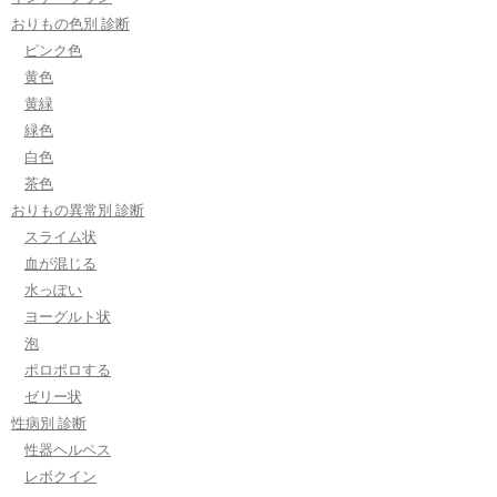
おりもの色別 診断
ピンク色
黄色
黄緑
緑色
白色
茶色
おりもの異常別 診断
スライム状
血が混じる
水っぽい
ヨーグルト状
泡
ポロポロする
ゼリー状
性病別 診断
性器ヘルペス
レボクイン