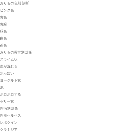
おりもの色別 診断
ピンク色
黄色
黄緑
緑色
白色
茶色
おりもの異常別 診断
スライム状
血が混じる
水っぽい
ヨーグルト状
泡
ポロポロする
ゼリー状
性病別 診断
性器ヘルペス
レボクイン
クラミジア