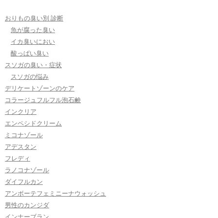
おりもの臭い別 診断
魚が腐った臭い
イカ臭いにおい
酸っぱい臭い
スソガの臭い・症状
スソガの悩み
デリケートゾーンのケア
コラージュフルフル泡石鹸
インクリア
エンペシドクリーム
ミコナゾール
アデスタン
フレディ
ラノコナゾール
ダイフルカン
アンボーテフェミニーナウォッシュ
男性のカンジダ
インナーブラン