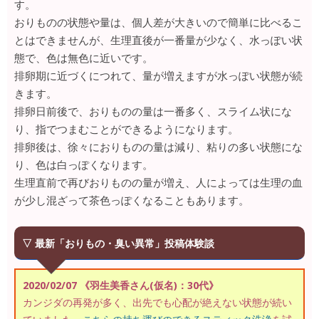
す。
おりものの状態や量は、個人差が大きいので簡単に比べるこ
とはできませんが、生理直後が一番量が少なく、水っぽい状
態で、色は無色に近いです。
排卵期に近づくにつれて、量が増えますが水っぽい状態が続
きます。
排卵日前後で、おりものの量は一番多く、スライム状にな
り、指でつまむことができるようになります。
排卵後は、徐々におりものの量は減り、粘りの多い状態にな
り、色は白っぽくなります。
生理直前で再びおりものの量が増え、人によっては生理の血
が少し混ざって茶色っぽくなることもあります。
▽ 最新「おりもの・臭い異常」投稿体験談
2020/02/07 《羽生美香さん(仮名)：30代》
カンジダの再発が多く、出先でも心配が絶えない状態が続い