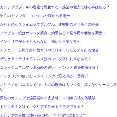
カンジダはプールの塩素で悪化する？感染や他人に移る事はある？
男性のカンジダ – 白いカスや膜が出る場合
おりものがスライム状でプルプル、排卵期のオリモノの特長
クラビット錠はカンジダ膣炎に効果ある？副作用や価格を調査！
インクリアが上手く入らない、怖いと不安な方へ
オナニー・自慰で白い固まりやポロポロしたカスが出る場合
デリケア・デリケアエムズはカンジダ症に効果がある？
コラージュフルフル泡石鹸の違い – ピンクと青を徹底検証！
インクリアの使い方 – タイミングは寝る前が一番良い！
オリモノがポロポロで白いカスの場合はカンジタ、痒くないケースも多
い
男性のカンジダは泌尿器科？皮膚科？ – 治療方法の体験談
トリコモナスはインクリアで治せる？予防できる？
カンジダの男性は性行為はNG！早く治す方法とは？