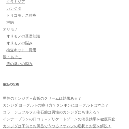
クラミジア
カンジタ
トリコモナス膣炎
淋病
オリモノ
オリモノの基礎知識
オリモノの悩み
検査キット・費用
股・あそこ
股の臭いの悩み
最近の投稿
男性のカンジダ – 市販のクリームは効果ある？
カンジダ ヨーグルトの塗り方？タンポンにヨーグルトは本当？
コラージュフルフル泡石鹸は男性のカンジダにも使える？
インナーブランの口コミ – デリケートゾーンの消臭効果を徹底調査！
カンジダは子供とお風呂でうつる？オムツの症状とお薬を解説！