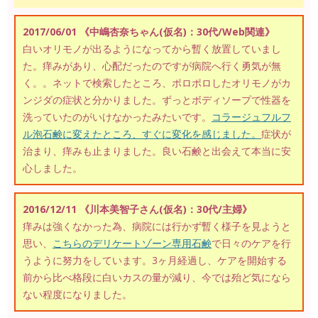
2017/06/01 《中嶋杏奈ちゃん(仮名)：30代/Web関連》
白いオリモノが出るようになってから暫く放置していまし
た。痒みがあり、心配だったのですが病院へ行く勇気が無
く。。ネットで検索したところ、ポロポロしたオリモノがカ
ンジダの症状と分かりました。ずっとボディソープで性器を
洗っていたのがいけなかったみたいです。
コラージュフルフ
ル泡石鹸に変えたところ、すぐに変化を感じました。
症状が
治まり、痒みも止まりました。良い石鹸と出会えて本当に安
心しました。
2016/12/11 《川本美智子さん(仮名)：30代/主婦》
痒みは強くなかった為、病院には行かず暫く様子を見ようと
思い、
こちらのデリケートゾーン専用石鹸
で日々のケアを行
うように努力をしています。3ヶ月経過し、ケアを開始する
前から比べ格段に白いカスの量が減り、今では殆ど気になら
ない程度になりました。