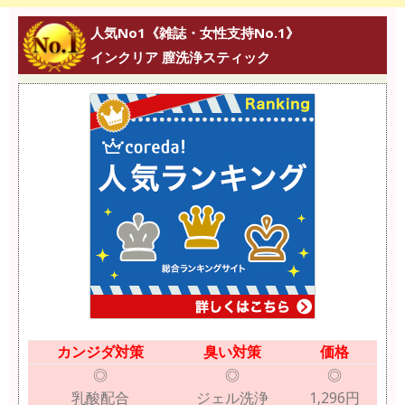
人気No1《雑誌・女性支持No.1》
インクリア 膣洗浄スティック
カンジダ対策
臭い対策
価格
◎
◎
◎
乳酸配合
ジェル洗浄
1,296円