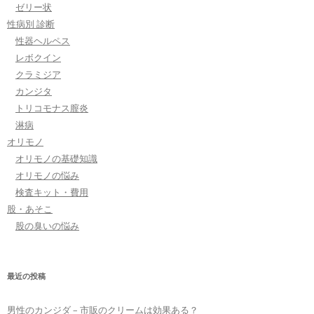
ゼリー状
性病別 診断
性器ヘルペス
レボクイン
クラミジア
カンジタ
トリコモナス膣炎
淋病
オリモノ
オリモノの基礎知識
オリモノの悩み
検査キット・費用
股・あそこ
股の臭いの悩み
最近の投稿
男性のカンジダ – 市販のクリームは効果ある？