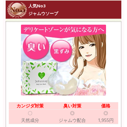
人気No3
ジャムウソープ
カンジダ対策
臭い対策
価格
〇
◎
◎
天然成分
ジャムウ配合
1,955円