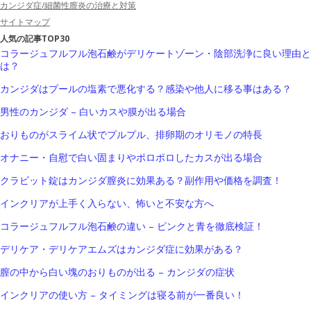
カンジダ症/細菌性膣炎の治療と対策
サイトマップ
人気の記事TOP30
コラージュフルフル泡石鹸がデリケートゾーン・陰部洗浄に良い理由と
は？
カンジダはプールの塩素で悪化する？感染や他人に移る事はある？
男性のカンジダ – 白いカスや膜が出る場合
おりものがスライム状でプルプル、排卵期のオリモノの特長
オナニー・自慰で白い固まりやポロポロしたカスが出る場合
クラビット錠はカンジダ膣炎に効果ある？副作用や価格を調査！
インクリアが上手く入らない、怖いと不安な方へ
コラージュフルフル泡石鹸の違い – ピンクと青を徹底検証！
デリケア・デリケアエムズはカンジダ症に効果がある？
膣の中から白い塊のおりものが出る – カンジダの症状
インクリアの使い方 – タイミングは寝る前が一番良い！