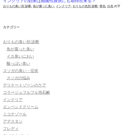
インクリアの効果は細菌性膣炎にも期待出来る？
おりもの臭い別 診断
,
魚が腐った臭い
,
インクリア
,
おりもの色別 診断
,
黄色
,
白色
の下
カテゴリー
おりもの臭い別 診断
魚が腐った臭い
イカ臭いにおい
酸っぱい臭い
スソガの臭い・症状
スソガの悩み
デリケートゾーンのケア
コラージュフルフル泡石鹸
インクリア
エンペシドクリーム
ミコナゾール
アデスタン
フレディ