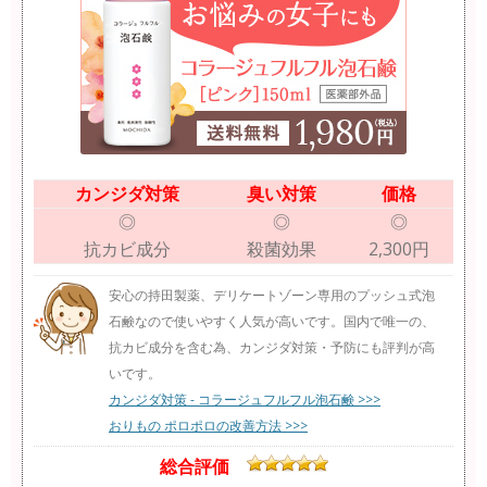
カンジダ対策
臭い対策
価格
◎
◎
◎
抗カビ成分
殺菌効果
2,300円
安心の持田製薬、デリケートゾーン専用のプッシュ式泡
石鹸なので使いやすく人気が高いです。国内で唯一の、
抗カビ成分を含む為、カンジダ対策・予防にも評判が高
いです。
カンジダ対策 - コラージュフルフル泡石鹸 >>>
おりもの ポロポロの改善方法 >>>
総合評価