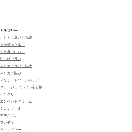
カテゴリー
おりもの臭い別 診断
魚が腐った臭い
イカ臭いにおい
酸っぱい臭い
スソガの臭い・症状
スソガの悩み
デリケートゾーンのケア
コラージュフルフル泡石鹸
インクリア
エンペシドクリーム
ミコナゾール
アデスタン
フレディ
ラノコナゾール