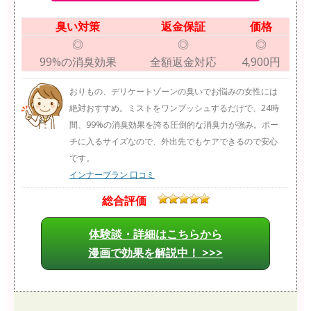
臭い対策
返金保証
価格
◎
◎
◎
99%の消臭効果
全額返金対応
4,900円
おりもの、デリケートゾーンの臭いでお悩みの女性には
絶対おすすめ。ミストをワンプッシュするだけで、24時
間、99%の消臭効果を誇る圧倒的な消臭力が強み。ポー
チに入るサイズなので、外出先でもケアできるので安心
です。
インナーブラン 口コミ
総合評価
体験談・詳細はこちらから
漫画で効果を解説中！ >>>