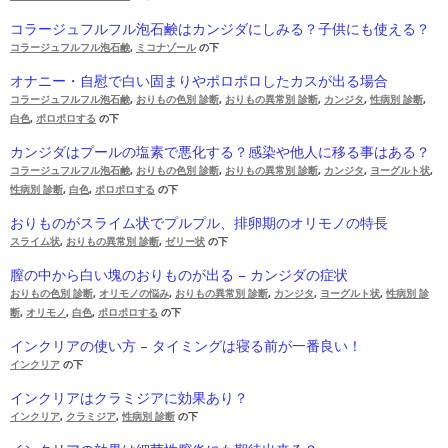
コラージュフルフル泡石鹸はカンジダにしみる？子供にも使える？
コラージュフルフル泡石鹸
,
ミコナゾール
の下
オナニー・自慰で白い固まりやポロポロしたカスが出る場合
コラージュフルフル泡石鹸
,
おりもの色別 診断
,
おりもの異常別 診断
,
カンジタ
,
性病別 診断
,
白色
,
ポロポロする
の下
カンジダはプールの塩素で悪化する？感染や他人に移る事はある？
コラージュフルフル泡石鹸
,
おりもの色別 診断
,
おりもの異常別 診断
,
カンジタ
,
ヨーグルト状
,
性病別 診断
,
白色
,
ポロポロする
の下
おりものがスライム状でプルプル、排卵期のオリモノの特長
スライム状
,
おりもの異常別 診断
,
ゼリー状
の下
膣の中から白い塊のおりものが出る – カンジダの症状
おりもの色別 診断
,
オリモノの悩み
,
おりもの異常別 診断
,
カンジタ
,
ヨーグルト状
,
性病別 診
断
,
オリモノ
,
白色
,
ポロポロする
の下
インクリアの使い方 – タイミングは寝る前が一番良い！
インクリア
の下
インクリアはクラミジアに効果あり？
インクリア
,
クラミジア
,
性病別 診断
の下