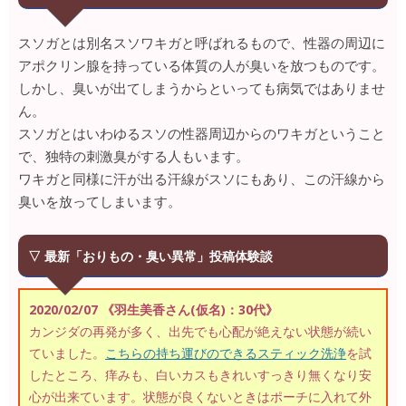
スソガとは別名スソワキガと呼ばれるもので、性器の周辺に
アポクリン腺を持っている体質の人が臭いを放つものです。
しかし、臭いが出てしまうからといっても病気ではありませ
ん。
スソガとはいわゆるスソの性器周辺からのワキガということ
で、独特の刺激臭がする人もいます。
ワキガと同様に汗が出る汗線がスソにもあり、この汗線から
臭いを放ってしまいます。
▽ 最新「おりもの・臭い異常」投稿体験談
2020/02/07 《羽生美香さん(仮名)：30代》
カンジダの再発が多く、出先でも心配が絶えない状態が続い
ていました。
こちらの持ち運びのできるスティック洗浄
を試
したところ、痒みも、白いカスもきれいすっきり無くなり安
心が出来ています。状態が良くないときはポーチに入れて外