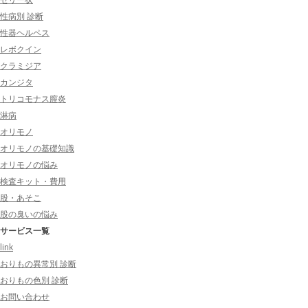
性病別 診断
性器ヘルペス
レボクイン
クラミジア
カンジタ
トリコモナス膣炎
淋病
オリモノ
オリモノの基礎知識
オリモノの悩み
検査キット・費用
股・あそこ
股の臭いの悩み
サービス一覧
link
おりもの異常別 診断
おりもの色別 診断
お問い合わせ