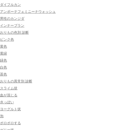
ダイフルカン
アンボーテフェミニーナウォッシュ
男性のカンジダ
インナーブラン
おりもの色別 診断
ピンク色
黄色
黄緑
緑色
白色
茶色
おりもの異常別 診断
スライム状
血が混じる
水っぽい
ヨーグルト状
泡
ポロポロする
ゼリー状