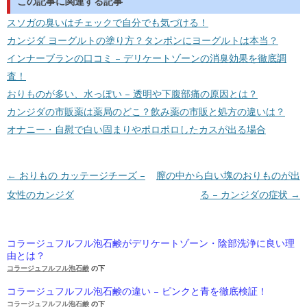
この記事に関連する記事
スソガの臭いはチェックで自分でも気づける！
カンジダ ヨーグルトの塗り方？タンポンにヨーグルトは本当？
インナーブランの口コミ – デリケートゾーンの消臭効果を徹底調
査！
おりものが多い、水っぽい – 透明や下腹部痛の原因とは？
カンジダの市販薬は薬局のどこ？飲み薬の市販と処方の違いは？
オナニー・自慰で白い固まりやポロポロしたカスが出る場合
投稿ナビゲーション
←
おりもの カッテージチーズ –
膣の中から白い塊のおりものが出
女性のカンジダ
る – カンジダの症状
→
コラージュフルフル泡石鹸がデリケートゾーン・陰部洗浄に良い理
由とは？
コラージュフルフル泡石鹸
の下
コラージュフルフル泡石鹸の違い – ピンクと青を徹底検証！
コラージュフルフル泡石鹸
の下