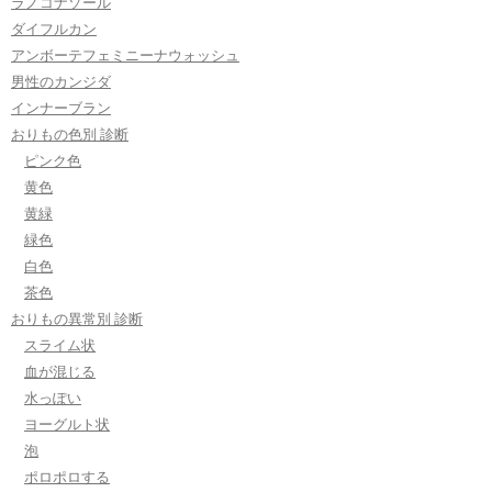
ラノコナゾール
ダイフルカン
アンボーテフェミニーナウォッシュ
男性のカンジダ
インナーブラン
おりもの色別 診断
ピンク色
黄色
黄緑
緑色
白色
茶色
おりもの異常別 診断
スライム状
血が混じる
水っぽい
ヨーグルト状
泡
ポロポロする