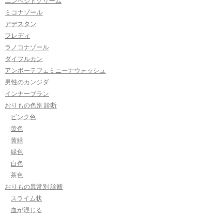
エンペシドクリーム
ミコナゾール
アデスタン
フレディ
ラノコナゾール
ダイフルカン
アンボーテフェミニーナウォッシュ
男性のカンジダ
インナーブラン
おりもの色別 診断
ピンク色
黄色
黄緑
緑色
白色
茶色
おりもの異常別 診断
スライム状
血が混じる