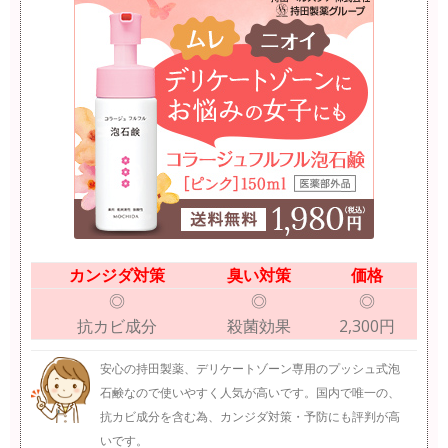
カンジダ対策
臭い対策
価格
◎
◎
◎
抗カビ成分
殺菌効果
2,300円
安心の持田製薬、デリケートゾーン専用のプッシュ式泡
石鹸なので使いやすく人気が高いです。国内で唯一の、
抗カビ成分を含む為、カンジダ対策・予防にも評判が高
いです。