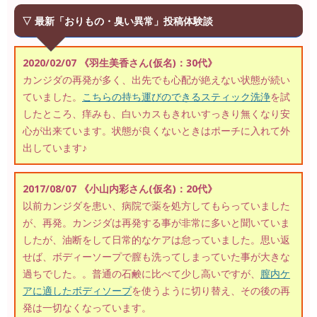
▽ 最新「おりもの・臭い異常」投稿体験談
2020/02/07 《羽生美香さん(仮名)：30代》
カンジダの再発が多く、出先でも心配が絶えない状態が続い
ていました。
こちらの持ち運びのできるスティック洗浄
を試
したところ、痒みも、白いカスもきれいすっきり無くなり安
心が出来ています。状態が良くないときはポーチに入れて外
出しています♪
2017/08/07 《小山内彩さん(仮名)：20代》
以前カンジダを患い、病院で薬を処方してもらっていました
が、再発。カンジダは再発する事が非常に多いと聞いていま
したが、油断をして日常的なケアは怠っていました。思い返
せば、ボディーソープで膣も洗ってしまっていた事が大きな
過ちでした。。普通の石鹸に比べて少し高いですが、
膣内ケ
アに適したボディソープ
を使うように切り替え、その後の再
発は一切なくなっています。