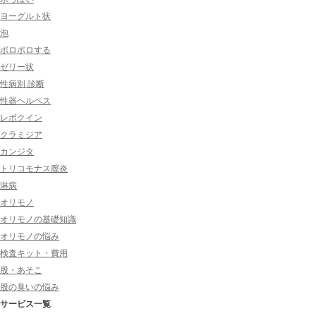
ヨーグルト状
泡
ポロポロする
ゼリー状
性病別 診断
性器ヘルペス
レボクイン
クラミジア
カンジタ
トリコモナス膣炎
淋病
オリモノ
オリモノの基礎知識
オリモノの悩み
検査キット・費用
股・あそこ
股の臭いの悩み
サービス一覧