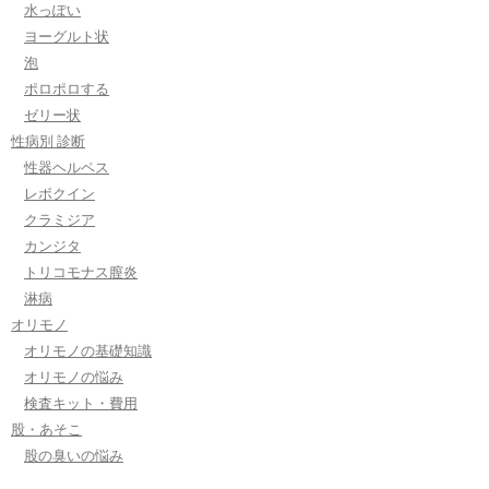
水っぽい
ヨーグルト状
泡
ポロポロする
ゼリー状
性病別 診断
性器ヘルペス
レボクイン
クラミジア
カンジタ
トリコモナス膣炎
淋病
オリモノ
オリモノの基礎知識
オリモノの悩み
検査キット・費用
股・あそこ
股の臭いの悩み