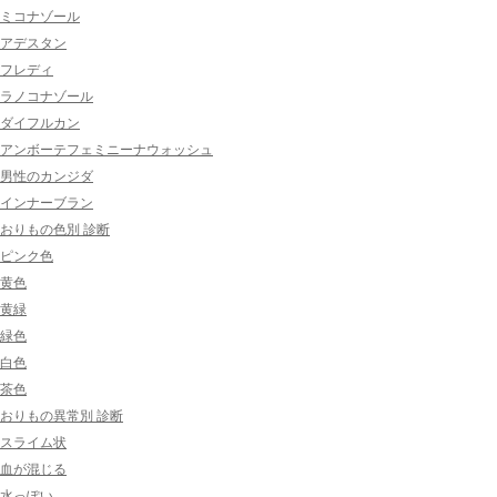
ミコナゾール
アデスタン
フレディ
ラノコナゾール
ダイフルカン
アンボーテフェミニーナウォッシュ
男性のカンジダ
インナーブラン
おりもの色別 診断
ピンク色
黄色
黄緑
緑色
白色
茶色
おりもの異常別 診断
スライム状
血が混じる
水っぽい