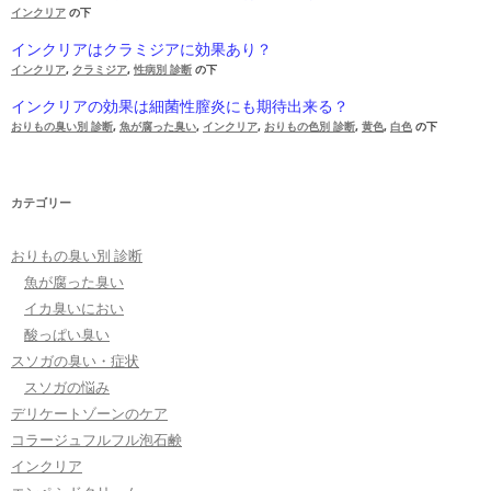
インクリア
の下
インクリアはクラミジアに効果あり？
インクリア
,
クラミジア
,
性病別 診断
の下
インクリアの効果は細菌性膣炎にも期待出来る？
おりもの臭い別 診断
,
魚が腐った臭い
,
インクリア
,
おりもの色別 診断
,
黄色
,
白色
の下
カテゴリー
おりもの臭い別 診断
魚が腐った臭い
イカ臭いにおい
酸っぱい臭い
スソガの臭い・症状
スソガの悩み
デリケートゾーンのケア
コラージュフルフル泡石鹸
インクリア