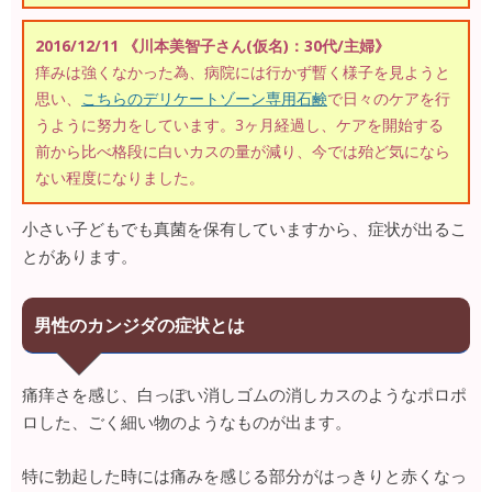
2016/12/11 《川本美智子さん(仮名)：30代/主婦》
痒みは強くなかった為、病院には行かず暫く様子を見ようと
思い、
こちらのデリケートゾーン専用石鹸
で日々のケアを行
うように努力をしています。3ヶ月経過し、ケアを開始する
前から比べ格段に白いカスの量が減り、今では殆ど気になら
ない程度になりました。
小さい子どもでも真菌を保有していますから、症状が出るこ
とがあります。
男性のカンジダの症状とは
痛痒さを感じ、白っぽい消しゴムの消しカスのようなポロポ
ロした、ごく細い物のようなものが出ます。
特に勃起した時には痛みを感じる部分がはっきりと赤くなっ