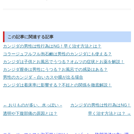
この記事に関連する記事
カンジダの男性は性行為はNG！早く治す方法とは？
コラージュフルフル泡石鹸は男性のカンジダにも使える？
カンジダは子供とお風呂でうつる？オムツの症状とお薬を解説！
カンジダ膣炎は男性にうつる？お風呂での感染はある？
男性のカンジダ – 白いカスや膜が出る場合
カンジダは着床率に影響する？不妊との関係を徹底解説！
投稿ナビゲーション
←
おりものが多い、水っぽい –
カンジダの男性は性行為はNG！
透明や下腹部痛の原因とは？
早く治す方法とは？
→