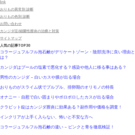
link
おりもの異常別 診断
おりもの色別 診断
お問い合わせ
カンジダ症/細菌性膣炎の治療と対策
サイトマップ
人気の記事TOP30
コラージュフルフル泡石鹸がデリケートゾーン・陰部洗浄に良い理由と
は？
カンジダはプールの塩素で悪化する？感染や他人に移る事はある？
男性のカンジダ – 白いカスや膜が出る場合
おりものがスライム状でプルプル、排卵期のオリモノの特長
オナニー・自慰で白い固まりやポロポロしたカスが出る場合
クラビット錠はカンジダ膣炎に効果ある？副作用や価格を調査！
インクリアが上手く入らない、怖いと不安な方へ
コラージュフルフル泡石鹸の違い – ピンクと青を徹底検証！