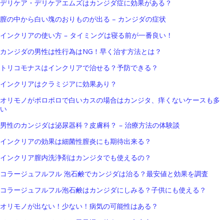
デリケア・デリケアエムズはカンジダ症に効果がある？
膣の中から白い塊のおりものが出る – カンジダの症状
インクリアの使い方 – タイミングは寝る前が一番良い！
カンジダの男性は性行為はNG！早く治す方法とは？
トリコモナスはインクリアで治せる？予防できる？
インクリアはクラミジアに効果あり？
オリモノがポロポロで白いカスの場合はカンジタ、痒くないケースも多
い
男性のカンジダは泌尿器科？皮膚科？ – 治療方法の体験談
インクリアの効果は細菌性膣炎にも期待出来る？
インクリア膣内洗浄剤はカンジタでも使えるの？
コラージュフルフル 泡石鹸でカンジダは治る？最安値と効果を調査
コラージュフルフル泡石鹸はカンジダにしみる？子供にも使える？
オリモノが出ない！少ない！病気の可能性はある？