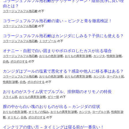
コラージュフルフル泡石鹸がデリケートゾーン・陰部洗浄に良い理
由とは？
コラージュフルフル泡石鹸
の下
コラージュフルフル泡石鹸の違い – ピンクと青を徹底検証！
コラージュフルフル泡石鹸
の下
コラージュフルフル泡石鹸はカンジダにしみる？子供にも使える？
コラージュフルフル泡石鹸
,
ミコナゾール
の下
オナニー・自慰で白い固まりやポロポロしたカスが出る場合
コラージュフルフル泡石鹸
,
おりもの色別 診断
,
おりもの異常別 診断
,
カンジタ
,
性病別 診断
,
白色
,
ポロポロする
の下
カンジダはプールの塩素で悪化する？感染や他人に移る事はある？
コラージュフルフル泡石鹸
,
おりもの色別 診断
,
おりもの異常別 診断
,
カンジタ
,
ヨーグルト状
,
性病別 診断
,
白色
,
ポロポロする
の下
おりものがスライム状でプルプル、排卵期のオリモノの特長
スライム状
,
おりもの異常別 診断
,
ゼリー状
の下
膣の中から白い塊のおりものが出る – カンジダの症状
おりもの色別 診断
,
オリモノの悩み
,
おりもの異常別 診断
,
カンジタ
,
ヨーグルト状
,
性病別 診
断
,
オリモノ
,
白色
,
ポロポロする
の下
インクリアの使い方 – タイミングは寝る前が一番良い！