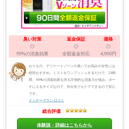
臭い対策
返金保証
価格
◎
◎
◎
99%の消臭効果
全額返金対応
4,900円
おりもの、デリケートゾーンの臭いでお悩みの女性には
絶対おすすめ。ミストをワンプッシュするだけで、24時
間、99%の消臭効果を誇る圧倒的な消臭力が強み。ポー
チに入るサイズなので、外出先でもケアできるので安心
です。
インナーブラン 口コミ
総合評価
体験談・詳細はこちらから