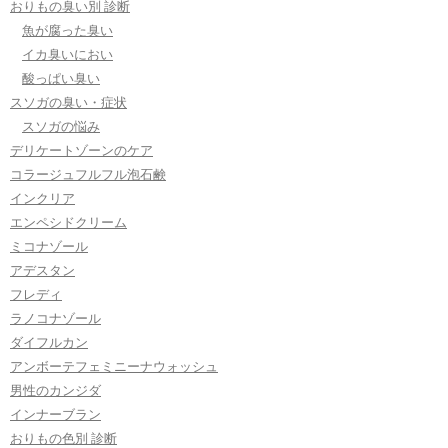
おりもの臭い別 診断
魚が腐った臭い
イカ臭いにおい
酸っぱい臭い
スソガの臭い・症状
スソガの悩み
デリケートゾーンのケア
コラージュフルフル泡石鹸
インクリア
エンペシドクリーム
ミコナゾール
アデスタン
フレディ
ラノコナゾール
ダイフルカン
アンボーテフェミニーナウォッシュ
男性のカンジダ
インナーブラン
おりもの色別 診断