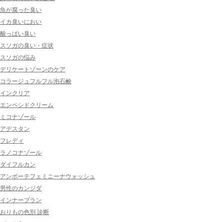
魚が腐った臭い
イカ臭いにおい
酸っぱい臭い
スソガの臭い・症状
スソガの悩み
デリケートゾーンのケア
コラージュフルフル泡石鹸
インクリア
エンペシドクリーム
ミコナゾール
アデスタン
フレディ
ラノコナゾール
ダイフルカン
アンボーテフェミニーナウォッシュ
男性のカンジダ
インナーブラン
おりもの色別 診断