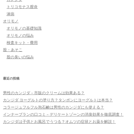
トリコモナス膣炎
淋病
オリモノ
オリモノの基礎知識
オリモノの悩み
検査キット・費用
股・あそこ
股の臭いの悩み
最近の投稿
男性のカンジダ – 市販のクリームは効果ある？
カンジダ ヨーグルトの塗り方？タンポンにヨーグルトは本当？
コラージュフルフル泡石鹸は男性のカンジダにも使える？
インナーブランの口コミ – デリケートゾーンの消臭効果を徹底調査！
カンジダは子供とお風呂でうつる？オムツの症状とお薬を解説！