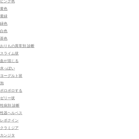
ピンク色
黄色
黄緑
緑色
白色
茶色
おりもの異常別 診断
スライム状
血が混じる
水っぽい
ヨーグルト状
泡
ポロポロする
ゼリー状
性病別 診断
性器ヘルペス
レボクイン
クラミジア
カンジタ