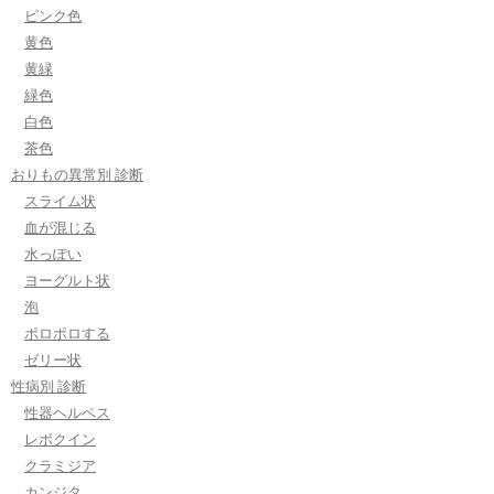
ピンク色
黄色
黄緑
緑色
白色
茶色
おりもの異常別 診断
スライム状
血が混じる
水っぽい
ヨーグルト状
泡
ポロポロする
ゼリー状
性病別 診断
性器ヘルペス
レボクイン
クラミジア
カンジタ