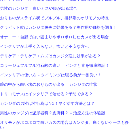
男性のカンジダ – 白いカスや膜が出る場合
おりものがスライム状でプルプル、排卵期のオリモノの特長
クラビット錠はカンジダ膣炎に効果ある？副作用や価格を調査！
オナニー・自慰で白い固まりやポロポロしたカスが出る場合
インクリアが上手く入らない、怖いと不安な方へ
デリケア・デリケアエムズはカンジダ症に効果がある？
コラージュフルフル泡石鹸の違い – ピンクと青を徹底検証！
インクリアの使い方 – タイミングは寝る前が一番良い！
膣の中から白い塊のおりものが出る – カンジダの症状
トリコモナスはインクリアで治せる？予防できる？
カンジダの男性は性行為はNG！早く治す方法とは？
男性のカンジダは泌尿器科？皮膚科？ – 治療方法の体験談
オリモノがポロポロで白いカスの場合はカンジタ、痒くないケースも多
い