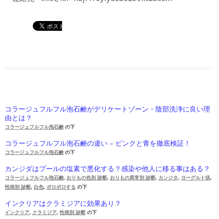
コラージュフルフル泡石鹸がデリケートゾーン・陰部洗浄に良い理
由とは？
コラージュフルフル泡石鹸
の下
コラージュフルフル泡石鹸の違い – ピンクと青を徹底検証！
コラージュフルフル泡石鹸
の下
カンジダはプールの塩素で悪化する？感染や他人に移る事はある？
コラージュフルフル泡石鹸
,
おりもの色別 診断
,
おりもの異常別 診断
,
カンジタ
,
ヨーグルト状
,
性病別 診断
,
白色
,
ポロポロする
の下
インクリアはクラミジアに効果あり？
インクリア
,
クラミジア
,
性病別 診断
の下