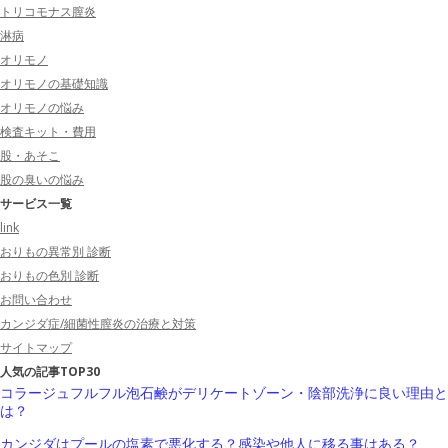
トリコモナス膣炎
淋病
オリモノ
オリモノの基礎知識
オリモノの悩み
検査キット・費用
股・あそこ
股の臭いの悩み
サービス一覧
link
おりもの異常別 診断
おりもの色別 診断
お問い合わせ
カンジダ症/細菌性膣炎の治療と対策
サイトマップ
人気の記事TOP30
コラージュフルフル泡石鹸がデリケートゾーン・陰部洗浄に良い理由と
は？
カンジダはプールの塩素で悪化する？感染や他人に移る事はある？