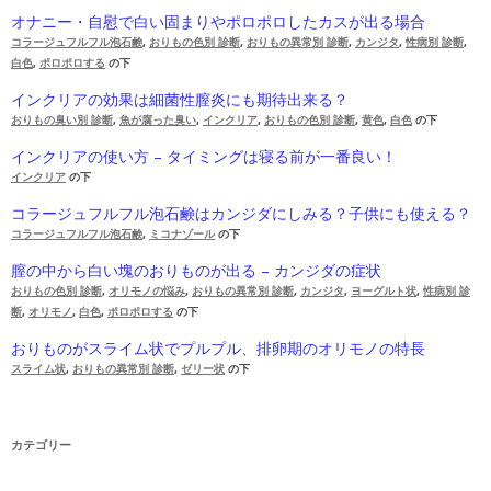
オナニー・自慰で白い固まりやポロポロしたカスが出る場合
コラージュフルフル泡石鹸
,
おりもの色別 診断
,
おりもの異常別 診断
,
カンジタ
,
性病別 診断
,
白色
,
ポロポロする
の下
インクリアの効果は細菌性膣炎にも期待出来る？
おりもの臭い別 診断
,
魚が腐った臭い
,
インクリア
,
おりもの色別 診断
,
黄色
,
白色
の下
インクリアの使い方 – タイミングは寝る前が一番良い！
インクリア
の下
コラージュフルフル泡石鹸はカンジダにしみる？子供にも使える？
コラージュフルフル泡石鹸
,
ミコナゾール
の下
膣の中から白い塊のおりものが出る – カンジダの症状
おりもの色別 診断
,
オリモノの悩み
,
おりもの異常別 診断
,
カンジタ
,
ヨーグルト状
,
性病別 診
断
,
オリモノ
,
白色
,
ポロポロする
の下
おりものがスライム状でプルプル、排卵期のオリモノの特長
スライム状
,
おりもの異常別 診断
,
ゼリー状
の下
カテゴリー