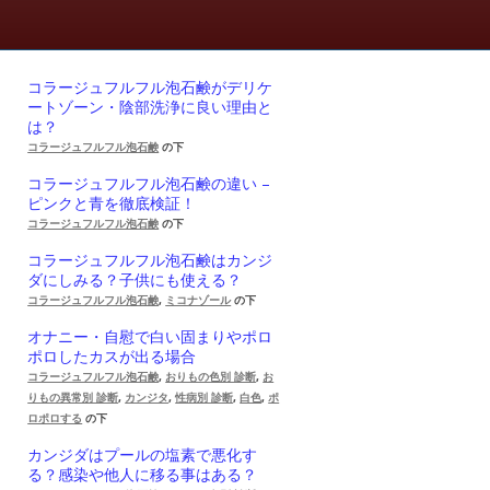
コラージュフルフル泡石鹸がデリケ
ートゾーン・陰部洗浄に良い理由と
は？
コラージュフルフル泡石鹸
の下
コラージュフルフル泡石鹸の違い –
ピンクと青を徹底検証！
コラージュフルフル泡石鹸
の下
コラージュフルフル泡石鹸はカンジ
ダにしみる？子供にも使える？
コラージュフルフル泡石鹸
,
ミコナゾール
の下
オナニー・自慰で白い固まりやポロ
ポロしたカスが出る場合
コラージュフルフル泡石鹸
,
おりもの色別 診断
,
お
りもの異常別 診断
,
カンジタ
,
性病別 診断
,
白色
,
ポ
ロポロする
の下
カンジダはプールの塩素で悪化す
る？感染や他人に移る事はある？