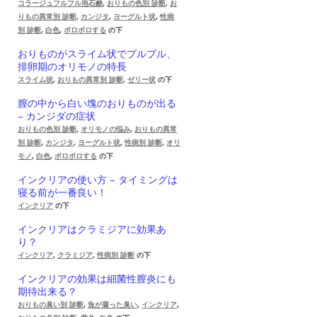
コラージュフルフル泡石鹸
,
おりもの色別 診断
,
お
りもの異常別 診断
,
カンジタ
,
ヨーグルト状
,
性病
別 診断
,
白色
,
ポロポロする
の下
おりものがスライム状でプルプル、
排卵期のオリモノの特長
スライム状
,
おりもの異常別 診断
,
ゼリー状
の下
膣の中から白い塊のおりものが出る
– カンジダの症状
おりもの色別 診断
,
オリモノの悩み
,
おりもの異常
別 診断
,
カンジタ
,
ヨーグルト状
,
性病別 診断
,
オリ
モノ
,
白色
,
ポロポロする
の下
インクリアの使い方 – タイミングは
寝る前が一番良い！
インクリア
の下
インクリアはクラミジアに効果あ
り？
インクリア
,
クラミジア
,
性病別 診断
の下
インクリアの効果は細菌性膣炎にも
期待出来る？
おりもの臭い別 診断
,
魚が腐った臭い
,
インクリア
,