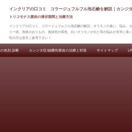
インクリアの口コミ コラージュフルフル泡石鹸を解説｜カンジ
トリコモナス膣炎の潜伏期間と治療方法
インクリアの口コミ、コラージュフルフル泡石鹸の解説、オリモノの臭い、悩み、
リー状、泡状のおりもの、黄緑色や茶色、白いオリモノが出た等の悩みが非常に多
性の方は是非ご参考下さい！
コンテンツへ移動
の色別 診断
カンジダ症/細菌性膣炎の治療と対策
サイトマップ
LI