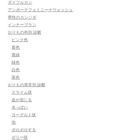
ダイフルカン
アンボーテフェミニーナウォッシュ
男性のカンジダ
インナーブラン
おりもの色別 診断
ピンク色
黄色
黄緑
緑色
白色
茶色
おりもの異常別 診断
スライム状
血が混じる
水っぽい
ヨーグルト状
泡
ポロポロする
ゼリー状