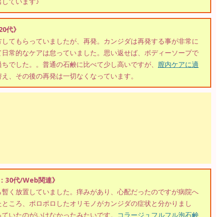
しています♪
：20代》
方してもらっていましたが、再発。カンジダは再発する事が非常に
て日常的なケアは怠っていました。思い返せば、ボディーソープで
過ちでした。。普通の石鹸に比べて少し高いですが、
膣内ケアに適
替え、その後の再発は一切なくなっています。
)：30代/Web関連》
ら暫く放置していました。痒みがあり、心配だったのですが病院へ
たところ、ポロポロしたオリモノがカンジダの症状と分かりまし
っていたのがいけなかったみたいです。
コラージュフルフル泡石鹸