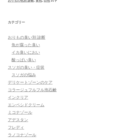
おりもの色別 診断
,
黄色
,
白色
の下
カテゴリー
おりもの臭い別 診断
魚が腐った臭い
イカ臭いにおい
酸っぱい臭い
スソガの臭い・症状
スソガの悩み
デリケートゾーンのケア
コラージュフルフル泡石鹸
インクリア
エンペシドクリーム
ミコナゾール
アデスタン
フレディ
ラノコナゾール