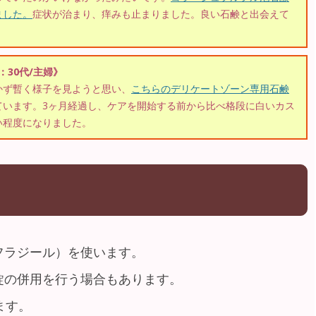
ました。
症状が治まり、痒みも止まりました。良い石鹸と出会えて
)：30代/主婦》
かず暫く様子を見ようと思い、
こちらのデリケートゾーン専用石鹸
ています。3ヶ月経過し、ケアを開始する前から比べ格段に白いカス
い程度になりました。
フラジール）を使います。
錠の併用を行う場合もあります。
ます。