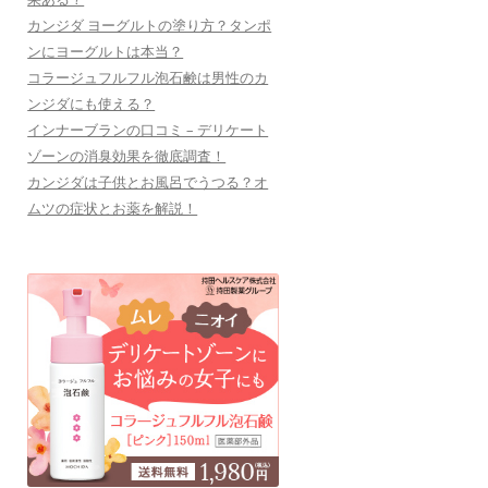
カンジダ ヨーグルトの塗り方？タンポ
ンにヨーグルトは本当？
コラージュフルフル泡石鹸は男性のカ
ンジダにも使える？
インナーブランの口コミ – デリケート
ゾーンの消臭効果を徹底調査！
カンジダは子供とお風呂でうつる？オ
ムツの症状とお薬を解説！