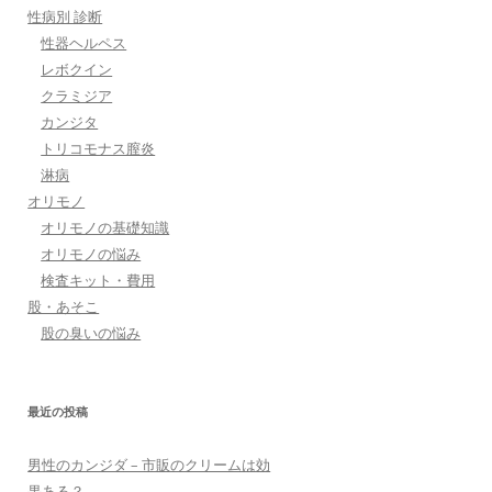
性病別 診断
性器ヘルペス
レボクイン
クラミジア
カンジタ
トリコモナス膣炎
淋病
オリモノ
オリモノの基礎知識
オリモノの悩み
検査キット・費用
股・あそこ
股の臭いの悩み
最近の投稿
男性のカンジダ – 市販のクリームは効
果ある？